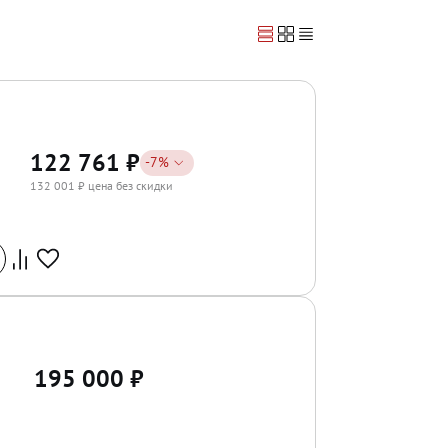
122 761
₽
-
7
%
132 001
₽ цена без скидки
195 000
₽