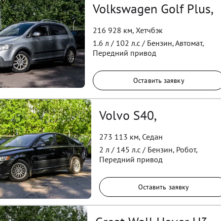
Volkswagen Golf Plus,
216 928 км
,
Хетчбэк
1.6
л /
102
л.с /
Бензин
,
Автомат
,
Передний
привод
Оставить заявку
Volvo S40,
273 113 км
,
Седан
2
л /
145
л.с /
Бензин
,
Робот
,
Передний
привод
Оставить заявку