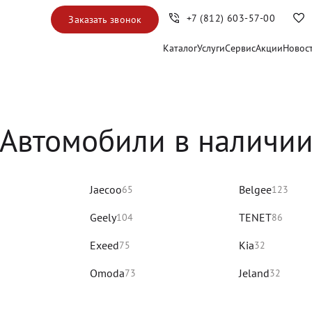
+7 (812) 603-57-00
Заказать звонок
Каталог
Услуги
Сервис
Акции
Новос
Автомобили в наличи
Jaecoo
Belgee
65
123
Geely
TENET
104
86
Exeed
Kia
75
32
Omoda
Jeland
73
32