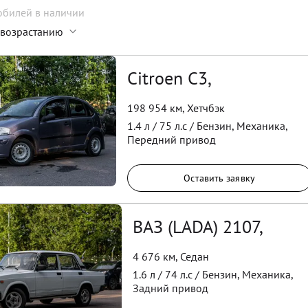
обилей
в наличии
 возрастанию
Citroen C3,
198 954 км
,
Хетчбэк
1.4
л /
75
л.с /
Бензин
,
Механика
,
Передний
привод
Оставить заявку
ВАЗ (LADA) 2107,
4 676 км
,
Седан
1.6
л /
74
л.с /
Бензин
,
Механика
,
Задний
привод