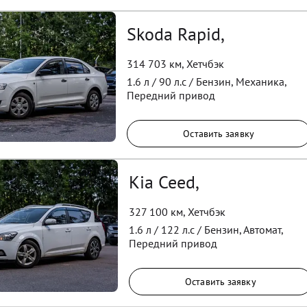
Skoda Rapid,
314 703 км
,
Хетчбэк
1.6
л /
90
л.с /
Бензин
,
Механика
,
Передний
привод
Оставить заявку
Kia Ceed,
327 100 км
,
Хетчбэк
1.6
л /
122
л.с /
Бензин
,
Автомат
,
Передний
привод
Оставить заявку