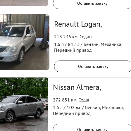
Оставить заявку
Renault Logan,
218 236 км
,
Седан
1.6
л /
84
л.с /
Бензин
,
Механика
,
Передний
привод
Оставить заявку
Nissan Almera,
272 851 км
,
Седан
1.6
л /
102
л.с /
Бензин
,
Механика
,
Передний
привод
Оставить заявку