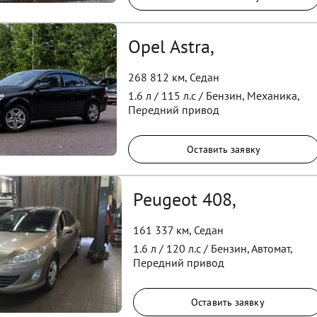
Opel Astra,
268 812 км
,
Седан
1.6
л /
115
л.с /
Бензин
,
Механика
,
Передний
привод
Оставить заявку
Peugeot 408,
161 337 км
,
Седан
1.6
л /
120
л.с /
Бензин
,
Автомат
,
Передний
привод
Оставить заявку