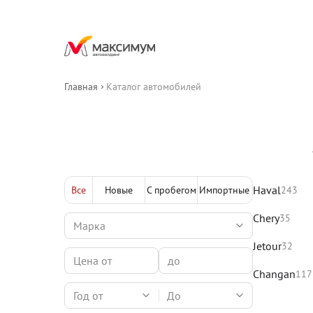
Главная
Каталог автомобилей
Haval
Все
Новые
С пробегом
Импортные
243
Chery
35
Jetour
32
Changan
117
Год от
До