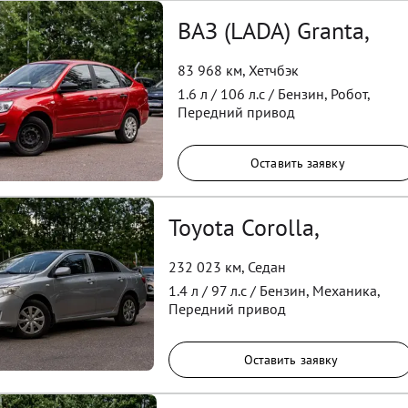
ВАЗ (LADA) Granta,
83 968 км
,
Хетчбэк
1.6
л /
106
л.с /
Бензин
,
Робот
,
Передний
привод
Оставить заявку
Toyota Corolla,
232 023 км
,
Седан
1.4
л /
97
л.с /
Бензин
,
Механика
,
Передний
привод
Оставить заявку