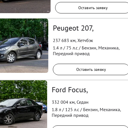
Оставить заявку
Peugeot 207,
237 683 км
,
Хетчбэк
1.4
л /
75
л.с /
Бензин
,
Механика
,
Передний
привод
Оставить заявку
Ford Focus,
332 004 км
,
Седан
1.8
л /
125
л.с /
Бензин
,
Механика
,
Передний
привод