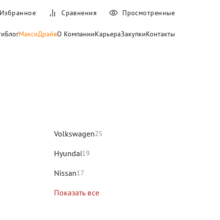
Избранное
Сравнения
Просмотренные
ти
Блог
МаксиДрайв
О Компании
Карьера
Закупки
Контакты
и
Volkswagen
25
Hyundai
19
Nissan
17
Показать все