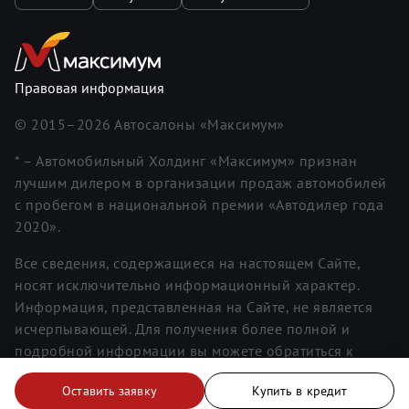
Правовая информация
© 2015–
2026
Автосалоны «Максимум»
* – Автомобильный Холдинг «Максимум» признан
лучшим дилером в организации продаж автомобилей
с пробегом в национальной премии «Автодилер года
2020».
Все сведения, содержащиеся на настоящем Сайте,
носят исключительно информационный характер.
Информация, представленная на Сайте, не является
исчерпывающей. Для получения более полной и
подробной информации вы можете обратиться к
менеджерам. Информация о ценах не является
Оставить заявку
Купить в кредит
публичной офертой.