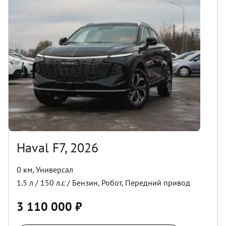
Haval F7, 2026
0 км
,
Универсал
1.5
л /
150
л.с /
Бензин
,
Робот
,
Передний
привод
3 110 000
₽