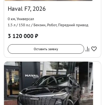
Haval F7, 2026
0 км
,
Универсал
1.5
л /
150
л.с /
Бензин
,
Робот
,
Передний
привод
3 120 000
₽
Оставить заявку