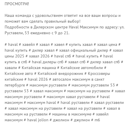
ПРОСМОТРА❗️
Наша команда с удовольствием ответит на все ваши вопросы и
поможет вам сделать правильный выбор!
Подробности в Дилерском центре Наvаl Максимум по адресу: ул.
Руставели, 53 ежедневно с 9 до 21.
# haval # хавейл # хавал # хавел # купить хавал # хавал цена #
haval купить # дилер хавал # хавал официальный дилер # хавал
цены 2025 # хавал 2026 # haval спб # haval купить # haval
купить в спб # haval дилеры спб # хавал спб # дилер хавал спб #
хавали # Китайская машина # Китайские автомобили #
Китайские авто # Китайский внедорожник # Кроссоверы
китайские # haval 2026 # автосалон максимум в санкт
петербурге # максимум руставели # максимум руставели 53 #
руставели 53 # хавал максимум # максимум на руставели # хавал
максимум руставели # максимум хавал руставели # haval
максимум # максимум haval # haval руставели # хавал руставели
# хавал максимум на руставели # хавал на руставели # хавал в
максимум на руставели # машины в максимуме # хавейл
максимум # haval jolion # джолион # джулион # m6