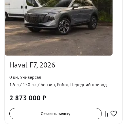
Haval F7, 2026
0 км
,
Универсал
1.5
л /
150
л.с /
Бензин
,
Робот
,
Передний
привод
2 873 000
₽
Оставить заявку