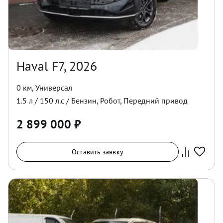
Haval F7, 2026
0 км
,
Универсал
1.5
л /
150
л.с /
Бензин
,
Робот
,
Передний
привод
2 899 000
₽
Оставить заявку