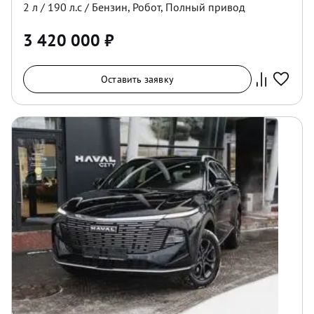
2
л /
190
л.с /
Бензин
,
Робот
,
Полный
привод
3 420 000
₽
Оставить заявку