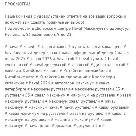
ПРОСМОТРА❗️
Наша команда с удовольствием ответит на все ваши вопросы и
поможет вам сделать правильный выбор!
Подробности в Дилерском центре Наvаl Максимум по адресу: ул.
Руставели, 53 ежедневно с 9 до 21.
# haval # хавейл # хавал # хавел # купить хавал # хавал цена #
haval купить # дилер хавал # хавал официальный дилер # хавал
цены 2025 # хавал 2026 # haval спб # haval купить # haval
купить в спб # haval дилеры спб # хавал спб # дилер хавал спб #
хавали # Китайская машина # Китайские автомобили #
Китайские авто # Китайский внедорожник # Кроссоверы
китайские # haval 2026 # автосалон максимум в санкт
петербурге # максимум руставели # максимум руставели 53 #
руставели 53 # хавал максимум # максимум на руставели # хавал
максимум руставели # максимум хавал руставели # haval
максимум # максимум haval # haval руставели # хавал руставели
# хавал максимум на руставели # хавал на руставели # хавал в
максимум на руставели # машины в максимуме # хавейл
максимум # haval jolion # джолион # джулион # m6