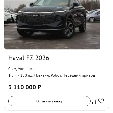
Haval F7, 2026
0 км
,
Универсал
1.5
л /
150
л.с /
Бензин
,
Робот
,
Передний
привод
3 110 000
₽
Оставить заявку