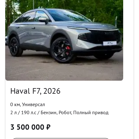
Haval F7, 2026
0 км
,
Универсал
2
л /
190
л.с /
Бензин
,
Робот
,
Полный
привод
3 500 000
₽