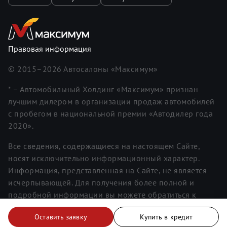
Правовая информация
© 2015–
2026
Автосалоны «Максимум»
* – Автомобильный Холдинг «Максимум» признан
лучшим дилером в организации продаж автомобилей
с пробегом в национальной премии «Автодилер года
2020».
Все сведения, содержащиеся на настоящем Сайте,
носят исключительно информационный характер.
Информация, представленная на Сайте, не является
исчерпывающей. Для получения более полной и
подробной информации вы можете обратиться к
менеджерам. Информация о ценах не является
Оставить заявку
Купить в кредит
публичной офертой.