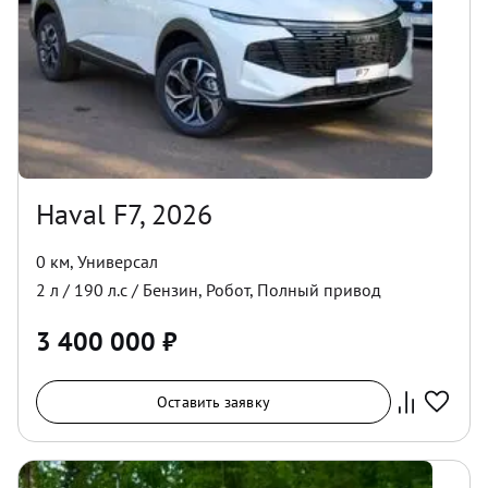
Haval F7, 2026
0 км
,
Универсал
2
л /
190
л.с /
Бензин
,
Робот
,
Полный
привод
3 400 000
₽
Оставить заявку