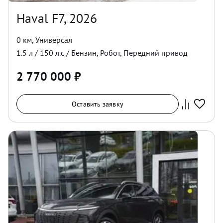
Haval F7, 2026
0 км
,
Универсал
1.5
л /
150
л.с /
Бензин
,
Робот
,
Передний
привод
2 770 000
₽
Оставить заявку