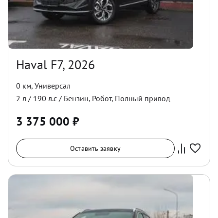
Haval F7, 2026
0 км
,
Универсал
2
л /
190
л.с /
Бензин
,
Робот
,
Полный
привод
3 375 000
₽
Оставить заявку