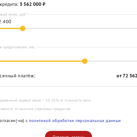
кредита:
3 562 000
₽
вый взнос, руб.*
к кредитования, мес.
сячный платёж:
от
72 36
ндованный первый взнос ~ 10-20% от стоимости авто
 зависит от наличия страховых продуктов
огласен(-на) с
политикой обработки персональных данных