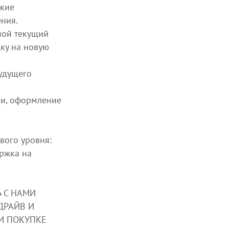
зкие
ния.
вой текущий
ку на новую
будущего
ии, оформление
ого уровня:
ржка на
СЬ С НАМИ
ДРАЙВ И
И ПОКУПКЕ