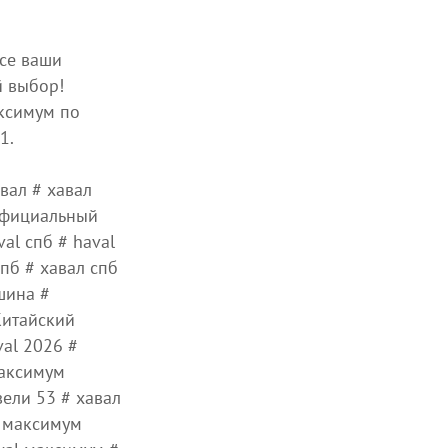
все ваши
й выбор!
ксимум по
1.
авал # хавал
 официальный
al спб # haval
спб # хавал спб
шина #
Китайский
al 2026 #
максимум
вели 53 # хавал
л максимум