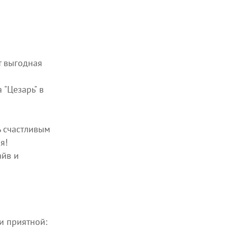
ет выгодная
 "Цезарь" в
ь счастливым
я!
айв и
и приятной: