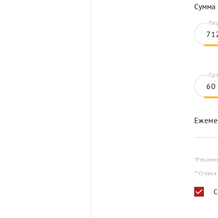
Сумма 
Пер
Сро
Ежеме
*Рекоме
**Ставка
С