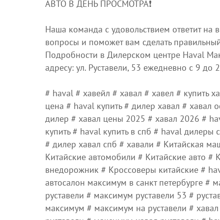
АВТО В ДЕНЬ ПРОСМОТРА❗️
Наша команда с удовольствием ответит на 
вопросы и поможет вам сделать правильны
Подробности в Дилерском центре Наvаl Ма
адресу: ул. Руставели, 53 ежедневно с 9 до 2
# haval # хавейл # хавал # хавел # купить х
цена # haval купить # дилер хавал # хавал
дилер # хавал цены 2025 # хавал 2026 # hav
купить # haval купить в спб # haval дилеры 
# дилер хавал спб # хавали # Китайская ма
Китайские автомобили # Китайские авто # 
внедорожник # Кроссоверы китайские # hav
автосалон максимум в санкт петербурге # 
руставели # максимум руставели 53 # руста
максимум # максимум на руставели # хава