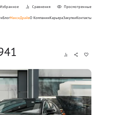
Избранное
Сравнения
Просмотренные
ти
Блог
МаксиДрайв
О Компании
Карьера
Закупки
Контакты
4941