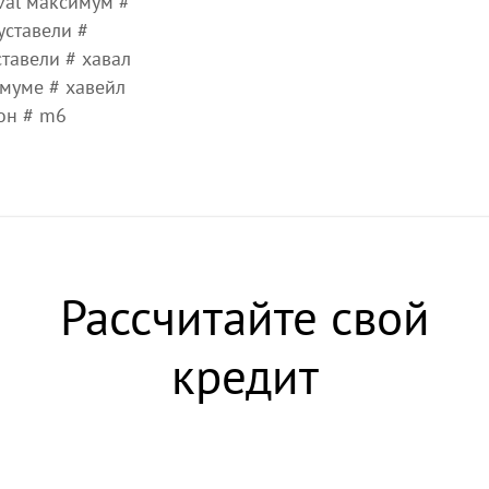
val максимум #
уставели #
ставели # хавал
муме # хавейл
ион # m6
Рассчитайте свой
кредит