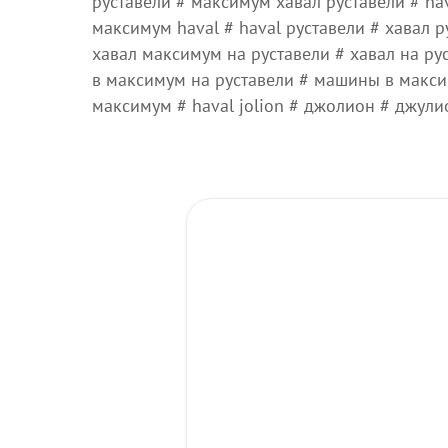
руставели # максимум хавал руставели # ha
максимум haval # haval руставели # хавал р
хавал максимум на руставели # хавал на ру
в максимум на руставели # машины в макси
максимум # haval jolion # джолион # джул