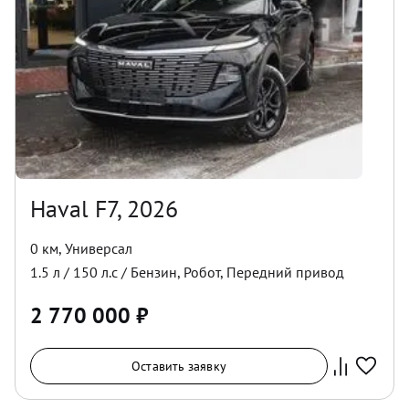
Haval F7, 2026
0 км
,
Универсал
1.5
л /
150
л.с /
Бензин
,
Робот
,
Передний
привод
2 770 000
₽
Оставить заявку