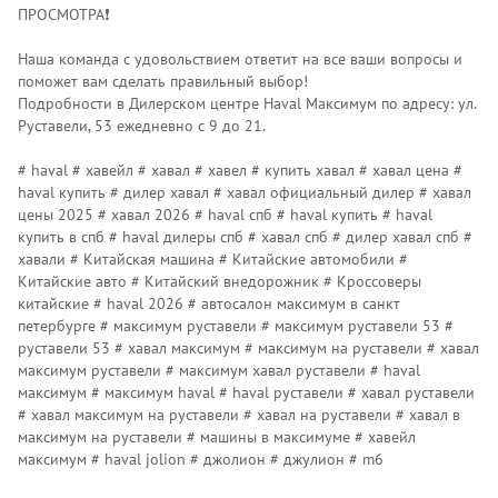
ПРОСМОТРА❗️
Наша команда с удовольствием ответит на все ваши вопросы и
поможет вам сделать правильный выбор!
Подробности в Дилерском центре Наvаl Максимум по адресу: ул.
Руставели, 53 ежедневно с 9 до 21.
# haval # хавейл # хавал # хавел # купить хавал # хавал цена #
haval купить # дилер хавал # хавал официальный дилер # хавал
цены 2025 # хавал 2026 # haval спб # haval купить # haval
купить в спб # haval дилеры спб # хавал спб # дилер хавал спб #
хавали # Китайская машина # Китайские автомобили #
Китайские авто # Китайский внедорожник # Кроссоверы
китайские # haval 2026 # автосалон максимум в санкт
петербурге # максимум руставели # максимум руставели 53 #
руставели 53 # хавал максимум # максимум на руставели # хавал
максимум руставели # максимум хавал руставели # haval
максимум # максимум haval # haval руставели # хавал руставели
# хавал максимум на руставели # хавал на руставели # хавал в
максимум на руставели # машины в максимуме # хавейл
максимум # haval jolion # джолион # джулион # m6