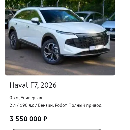
Haval F7, 2026
0 км
,
Универсал
2
л /
190
л.с /
Бензин
,
Робот
,
Полный
привод
3 550 000
₽