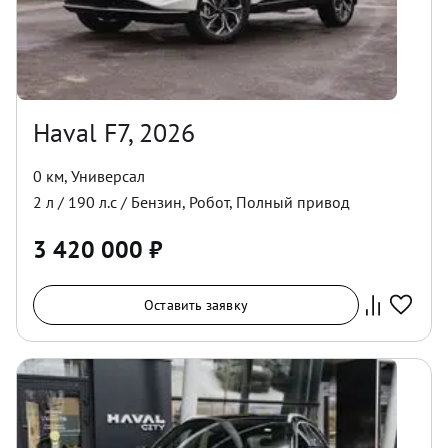
Haval F7, 2026
0 км
,
Универсал
2
л /
190
л.с /
Бензин
,
Робот
,
Полный
привод
3 420 000
₽
Оставить заявку