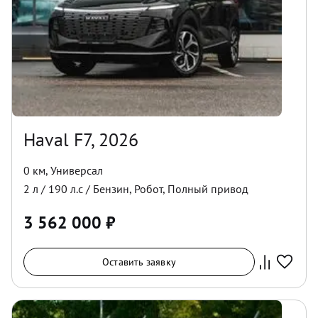
Haval F7, 2026
0 км
,
Универсал
2
л /
190
л.с /
Бензин
,
Робот
,
Полный
привод
3 562 000
₽
Оставить заявку