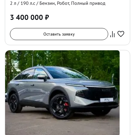
2
л /
190
л.с /
Бензин
,
Робот
,
Полный
привод
3 400 000
₽
Оставить заявку