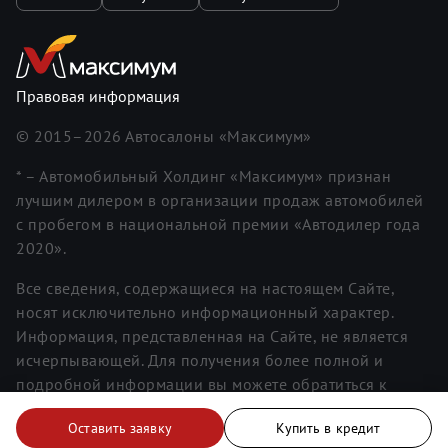
Правовая информация
© 2015–
2026
Автосалоны «Максимум»
* – Автомобильный Холдинг «Максимум» признан
лучшим дилером в организации продаж автомобилей
с пробегом в национальной премии «Автодилер года
2020».
Все сведения, содержащиеся на настоящем Сайте,
носят исключительно информационный характер.
Информация, представленная на Сайте, не является
исчерпывающей. Для получения более полной и
подробной информации вы можете обратиться к
менеджерам. Информация о ценах не является
Оставить заявку
Купить в кредит
публичной офертой.