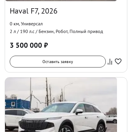
Haval F7, 2026
0 км
,
Универсал
2
л /
190
л.с /
Бензин
,
Робот
,
Полный
привод
3 500 000
₽
Оставить заявку