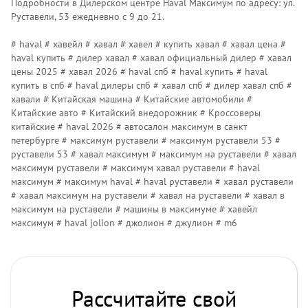
Подробности в Дилерском центре Наvаl Максимум по адресу: ул.
Руставели, 53 ежедневно с 9 до 21.
# haval # хавейл # хавал # хавел # купить хавал # хавал цена #
haval купить # дилер хавал # хавал официальный дилер # хавал
цены 2025 # хавал 2026 # haval спб # haval купить # haval
купить в спб # haval дилеры спб # хавал спб # дилер хавал спб #
хавали # Китайская машина # Китайские автомобили #
Китайские авто # Китайский внедорожник # Кроссоверы
китайские # haval 2026 # автосалон максимум в санкт
петербурге # максимум руставели # максимум руставели 53 #
руставели 53 # хавал максимум # максимум на руставели # хавал
максимум руставели # максимум хавал руставели # haval
максимум # максимум haval # haval руставели # хавал руставели
# хавал максимум на руставели # хавал на руставели # хавал в
максимум на руставели # машины в максимуме # хавейл
максимум # haval jolion # джолион # джулион # m6
Рассчитайте свой