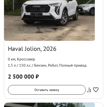
Haval Jolion, 2026
0 км
,
Кроссовер
1.5
л /
150
л.с /
Бензин
,
Робот
,
Полный
привод
2 500 000
₽
Оставить заявку