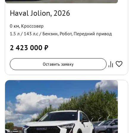
Haval Jolion, 2026
0 км
,
Кроссовер
1.5
л /
143
л.с /
Бензин
,
Робот
,
Передний
привод
2 423 000
₽
Оставить заявку