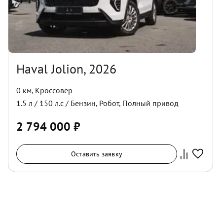
Haval Jolion, 2026
0 км
,
Кроссовер
1.5
л /
150
л.с /
Бензин
,
Робот
,
Полный
привод
2 794 000
₽
Оставить заявку