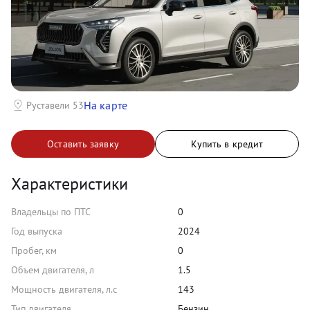
На карте
Руставели 53
Оставить заявку
Купить в кредит
Характеристики
Владельцы по ПТС
0
Год выпуска
2024
Пробег, км
0
Объем двигателя, л
1.5
Мощность двигателя, л.с
143
Тип двигателя
Бензин