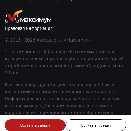
Правовая информация
© 2015–
2026
Автосалоны «Максимум»
* – Автомобильный Холдинг «Максимум» признан
лучшим дилером в организации продаж автомобилей
с пробегом в национальной премии «Автодилер года
2020».
Все сведения, содержащиеся на настоящем Сайте,
носят исключительно информационный характер.
Информация, представленная на Сайте, не является
исчерпывающей. Для получения более полной и
подробной информации вы можете обратиться к
менеджерам. Информация о ценах не является
Оставить заявку
Купить в кредит
публичной офертой.