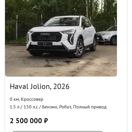
Haval Jolion, 2026
0 км
,
Кроссовер
1.5
л /
150
л.с /
Бензин
,
Робот
,
Полный
привод
2 500 000
₽