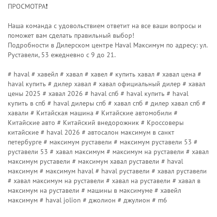
ПРОСМОТРА❗️
Наша команда с удовольствием ответит на все ваши вопросы и
поможет вам сделать правильный выбор!
Подробности в Дилерском центре Наvаl Максимум по адресу: ул.
Руставели, 53 ежедневно с 9 до 21.
# haval # хавейл # хавал # хавел # купить хавал # хавал цена #
haval купить # дилер хавал # хавал официальный дилер # хавал
цены 2025 # хавал 2026 # haval спб # haval купить # haval
купить в спб # haval дилеры спб # хавал спб # дилер хавал спб #
хавали # Китайская машина # Китайские автомобили #
Китайские авто # Китайский внедорожник # Кроссоверы
китайские # haval 2026 # автосалон максимум в санкт
петербурге # максимум руставели # максимум руставели 53 #
руставели 53 # хавал максимум # максимум на руставели # хавал
максимум руставели # максимум хавал руставели # haval
максимум # максимум haval # haval руставели # хавал руставели
# хавал максимум на руставели # хавал на руставели # хавал в
максимум на руставели # машины в максимуме # хавейл
максимум # haval jolion # джолион # джулион # m6