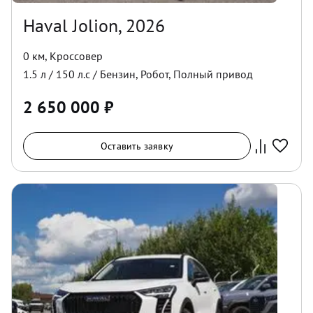
Haval Jolion, 2026
0 км
,
Кроссовер
1.5
л /
150
л.с /
Бензин
,
Робот
,
Полный
привод
2 650 000
₽
Оставить заявку