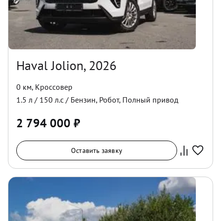
Haval Jolion, 2026
0 км
,
Кроссовер
1.5
л /
150
л.с /
Бензин
,
Робот
,
Полный
привод
2 794 000
₽
Оставить заявку