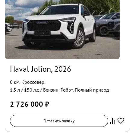
Haval Jolion, 2026
0 км
,
Кроссовер
1.5
л /
150
л.с /
Бензин
,
Робот
,
Полный
привод
2 726 000
₽
Оставить заявку