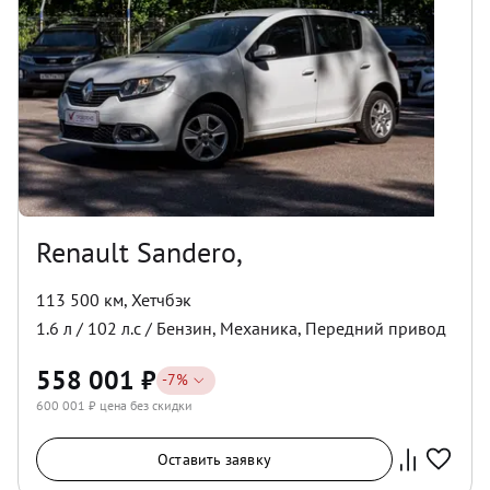
Renault Sandero,
113 500 км
,
Хетчбэк
1.6
л /
102
л.с /
Бензин
,
Механика
,
Передний
привод
558 001
₽
-
7
%
600 001
₽ цена без скидки
Оставить заявку