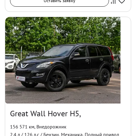
Оставить заявку
Great Wall Hover H5,
156 571 км
,
Внедорожник
2.4
л /
126
л.с /
Бензин
,
Механика
,
Полный
привод