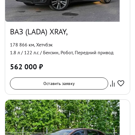
ВАЗ (LADA) XRAY,
178 866 км
,
Хетчбэк
1.8
л /
122
л.с /
Бензин
,
Робот
,
Передний
привод
562 000
₽
Оставить заявку