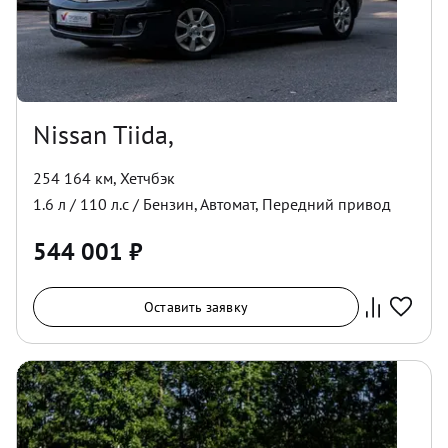
Nissan Tiida,
254 164 км
,
Хетчбэк
1.6
л /
110
л.с /
Бензин
,
Автомат
,
Передний
привод
544 001
₽
Оставить заявку