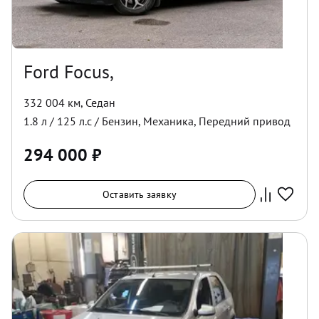
Ford Focus,
332 004 км
,
Седан
1.8
л /
125
л.с /
Бензин
,
Механика
,
Передний
привод
294 000
₽
Оставить заявку