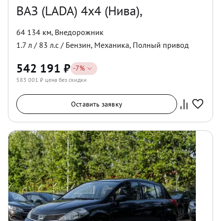
ВАЗ (LADA) 4x4 (Нива),
64 134 км
,
Внедорожник
1.7
л /
83
л.с /
Бензин
,
Механика
,
Полный
привод
542 191
₽
-
7
%
583 001
₽ цена без скидки
Оставить заявку