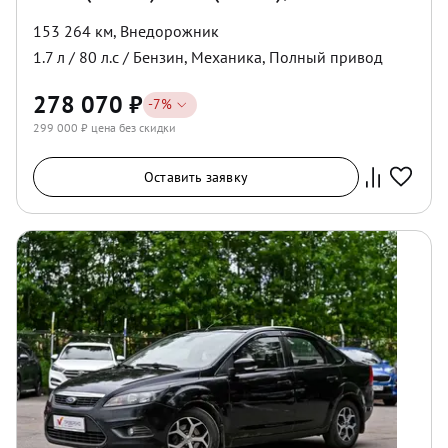
153 264 км
,
Внедорожник
1.7
л /
80
л.с /
Бензин
,
Механика
,
Полный
привод
278 070
₽
-
7
%
299 000
₽ цена без скидки
Оставить заявку