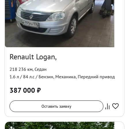
Renault Logan,
218 236 км
,
Седан
1.6
л /
84
л.с /
Бензин
,
Механика
,
Передний
привод
387 000
₽
Оставить заявку