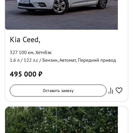
Kia Ceed,
327 100 км
,
Хетчбэк
1.6
л /
122
л.с /
Бензин
,
Автомат
,
Передний
привод
495 000
₽
Оставить заявку