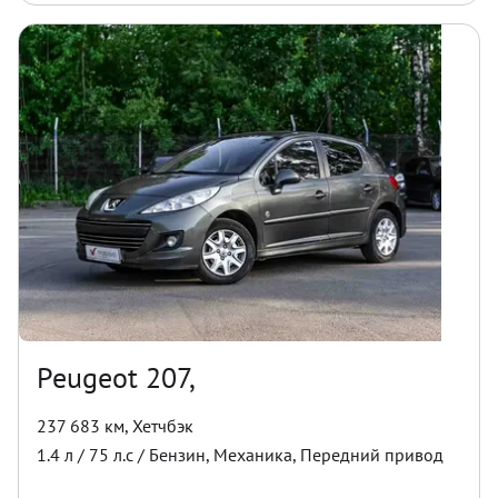
Peugeot 207,
237 683 км
,
Хетчбэк
1.4
л /
75
л.с /
Бензин
,
Механика
,
Передний
привод