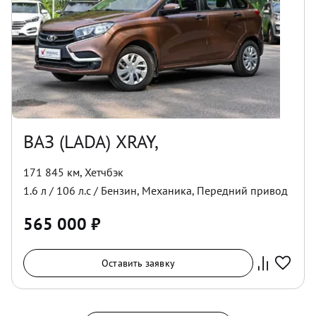
ВАЗ (LADA) XRAY,
171 845 км
,
Хетчбэк
1.6
л /
106
л.с /
Бензин
,
Механика
,
Передний
привод
565 000
₽
Оставить заявку