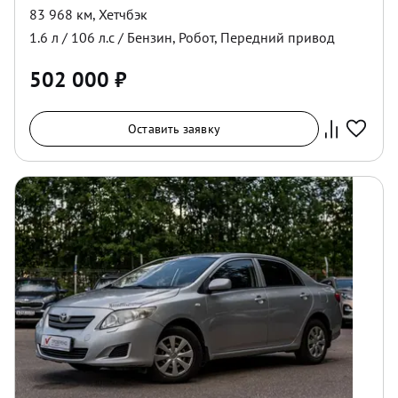
83 968 км
,
Хетчбэк
1.6
л /
106
л.с /
Бензин
,
Робот
,
Передний
привод
502 000
₽
Оставить заявку