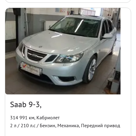
Saab 9-3,
314 991 км
,
Кабриолет
2
л /
210
л.с /
Бензин
,
Механика
,
Передний
привод