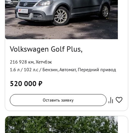
Volkswagen Golf Plus,
216 928 км
,
Хетчбэк
1.6
л /
102
л.с /
Бензин
,
Автомат
,
Передний
привод
520 000
₽
Оставить заявку