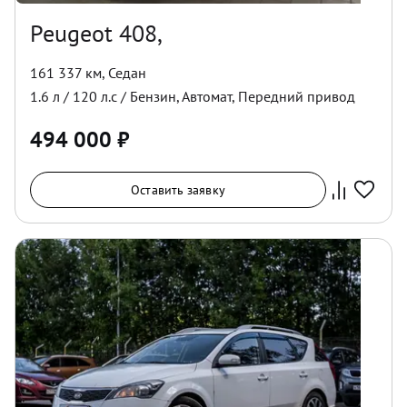
Peugeot 408,
161 337 км
,
Седан
1.6
л /
120
л.с /
Бензин
,
Автомат
,
Передний
привод
494 000
₽
Оставить заявку