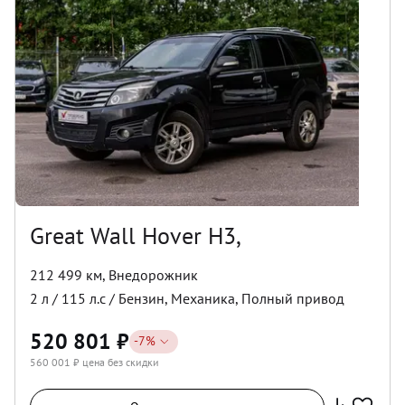
Great Wall Hover H3,
212 499 км
,
Внедорожник
2
л /
115
л.с /
Бензин
,
Механика
,
Полный
привод
520 801
₽
-
7
%
560 001
₽ цена без скидки