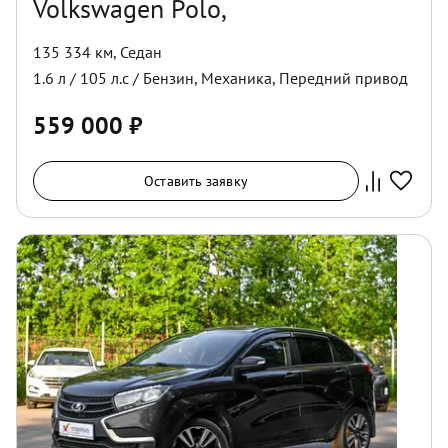
Volkswagen Polo,
135 334 км
,
Седан
1.6
л /
105
л.с /
Бензин
,
Механика
,
Передний
привод
559 000
₽
Оставить заявку