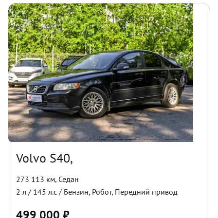
Volvo S40,
273 113 км
,
Седан
2
л /
145
л.с /
Бензин
,
Робот
,
Передний
привод
499 000
₽