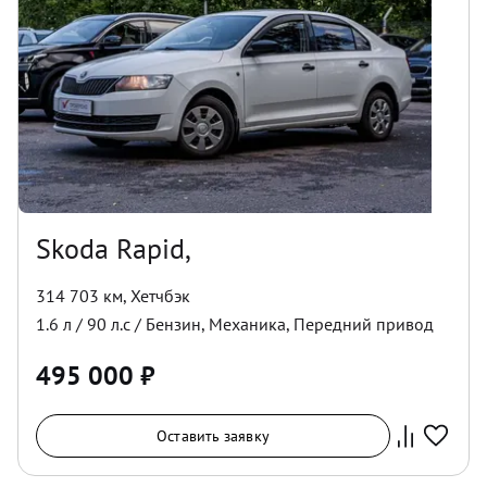
Skoda Rapid,
314 703 км
,
Хетчбэк
1.6
л /
90
л.с /
Бензин
,
Механика
,
Передний
привод
495 000
₽
Оставить заявку