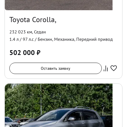
Toyota Corolla,
232 023 км
,
Седан
1.4
л /
97
л.с /
Бензин
,
Механика
,
Передний
привод
502 000
₽
Оставить заявку