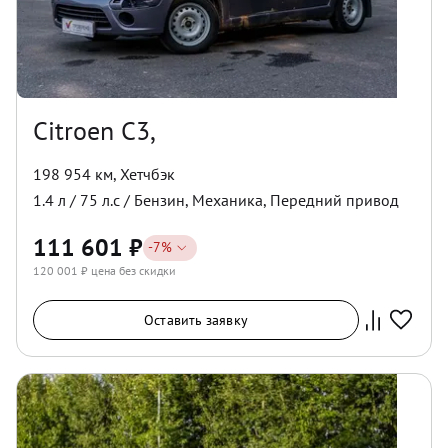
Citroen C3,
198 954 км
,
Хетчбэк
1.4
л /
75
л.с /
Бензин
,
Механика
,
Передний
привод
111 601
₽
-
7
%
120 001
₽ цена без скидки
Оставить заявку