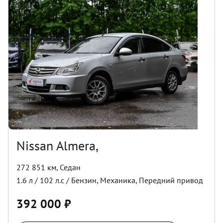
Nissan Almera,
272 851 км
,
Седан
1.6
л /
102
л.с /
Бензин
,
Механика
,
Передний
привод
392 000
₽