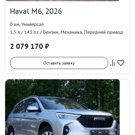
Haval M6, 2026
0 км
,
Универсал
1.5
л /
143
л.с /
Бензин
,
Механика
,
Передний
привод
2 079 170
₽
Оставить заявку