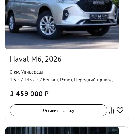
Haval M6, 2026
0 км
,
Универсал
1.5
л /
143
л.с /
Бензин
,
Робот
,
Передний
привод
2 459 000
₽
Оставить заявку