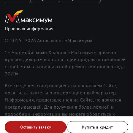
Правовая информация
© 2015–
2026
Автосалоны «Максимум»
* – Автомобильный Холдинг «Максимум» признан
лучшим дилером в организации продаж автомобилей
с пробегом в национальной премии «Автодилер года
2020».
Все сведения, содержащиеся на настоящем Сайте,
носят исключительно информационный характер.
Информация, представленная на Сайте, не является
исчерпывающей. Для получения более полной и
подробной информации вы можете обратиться к
менеджерам. Информация о ценах не является
Оставить заявку
Купить в кредит
публичной офертой.