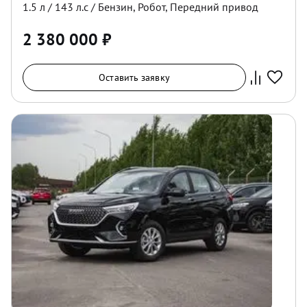
1.5
л /
143
л.с /
Бензин
,
Робот
,
Передний
привод
2 380 000
₽
Оставить заявку