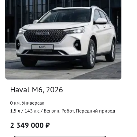
Haval M6, 2026
0 км
,
Универсал
1.5
л /
143
л.с /
Бензин
,
Робот
,
Передний
привод
2 349 000
₽