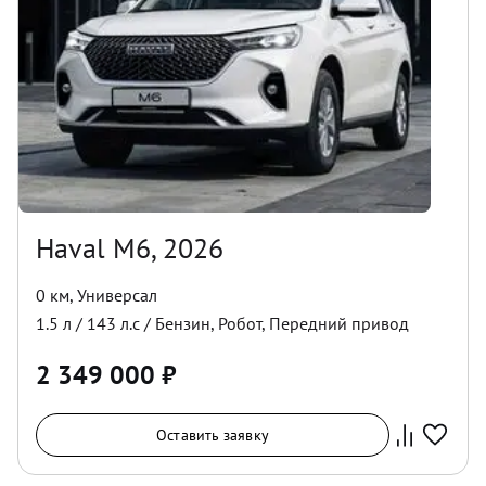
Haval M6, 2026
0 км
,
Универсал
1.5
л /
143
л.с /
Бензин
,
Робот
,
Передний
привод
2 349 000
₽
Оставить заявку