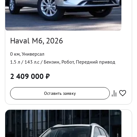
Haval M6, 2026
0 км
,
Универсал
1.5
л /
143
л.с /
Бензин
,
Робот
,
Передний
привод
2 409 000
₽
Оставить заявку