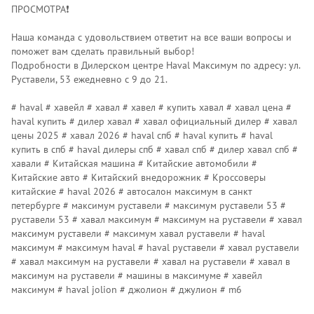
ПРОСМОТРА❗️
Наша команда с удовольствием ответит на все ваши вопросы и
поможет вам сделать правильный выбор!
Подробности в Дилерском центре Наvаl Максимум по адресу: ул.
Руставели, 53 ежедневно с 9 до 21.
# haval # хавейл # хавал # хавел # купить хавал # хавал цена #
haval купить # дилер хавал # хавал официальный дилер # хавал
цены 2025 # хавал 2026 # haval спб # haval купить # haval
купить в спб # haval дилеры спб # хавал спб # дилер хавал спб #
хавали # Китайская машина # Китайские автомобили #
Китайские авто # Китайский внедорожник # Кроссоверы
китайские # haval 2026 # автосалон максимум в санкт
петербурге # максимум руставели # максимум руставели 53 #
руставели 53 # хавал максимум # максимум на руставели # хавал
максимум руставели # максимум хавал руставели # haval
максимум # максимум haval # haval руставели # хавал руставели
# хавал максимум на руставели # хавал на руставели # хавал в
максимум на руставели # машины в максимуме # хавейл
максимум # haval jolion # джолион # джулион # m6