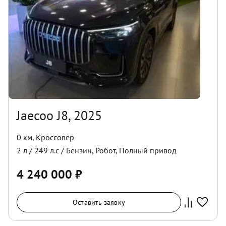
Jaecoo J8, 2025
0 км
,
Кроссовер
2
л /
249
л.с /
Бензин
,
Робот
,
Полный
привод
4 240 000
₽
Оставить заявку