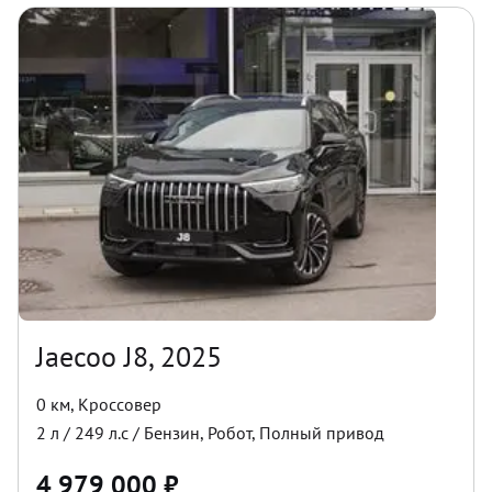
Jaecoo J8, 2025
0 км
,
Кроссовер
2
л /
249
л.с /
Бензин
,
Робот
,
Полный
привод
4 979 000
₽