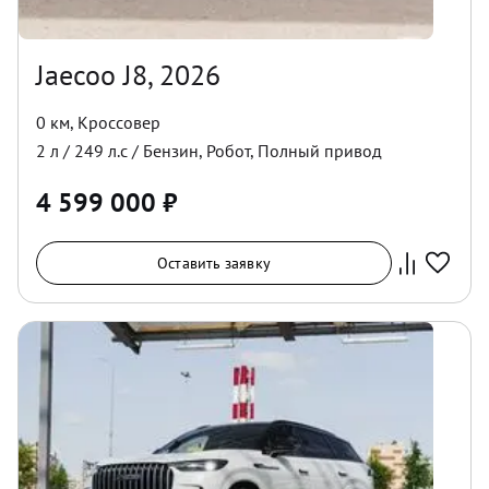
Jaecoo J8, 2026
0 км
,
Кроссовер
2
л /
249
л.с /
Бензин
,
Робот
,
Полный
привод
4 599 000
₽
Оставить заявку