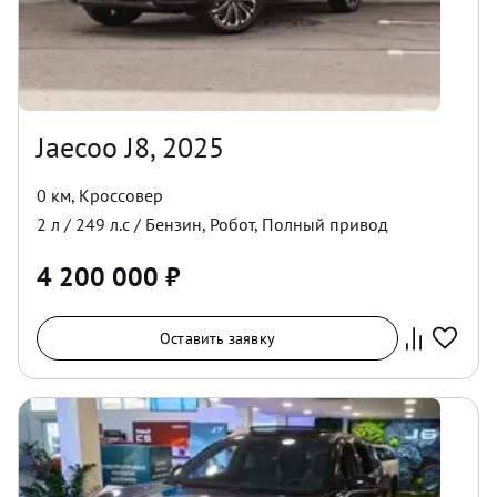
Jaecoo J8, 2025
0 км
,
Кроссовер
2
л /
249
л.с /
Бензин
,
Робот
,
Полный
привод
4 200 000
₽
Оставить заявку