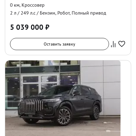
0 км
,
Кроссовер
2
л /
249
л.с /
Бензин
,
Робот
,
Полный
привод
5 039 000
₽
Оставить заявку