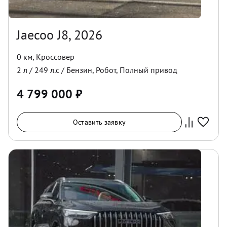
Jaecoo J8, 2026
0 км
,
Кроссовер
2
л /
249
л.с /
Бензин
,
Робот
,
Полный
привод
4 799 000
₽
Оставить заявку