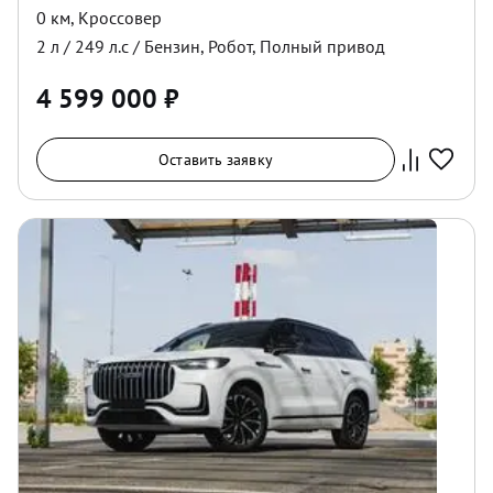
0 км
,
Кроссовер
2
л /
249
л.с /
Бензин
,
Робот
,
Полный
привод
4 599 000
₽
Оставить заявку