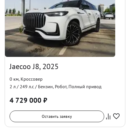
Jaecoo J8, 2025
0 км
,
Кроссовер
2
л /
249
л.с /
Бензин
,
Робот
,
Полный
привод
4 729 000
₽
Оставить заявку