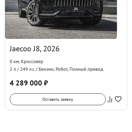
Jaecoo J8, 2026
0 км
,
Кроссовер
2
л /
249
л.с /
Бензин
,
Робот
,
Полный
привод
4 289 000
₽
Оставить заявку