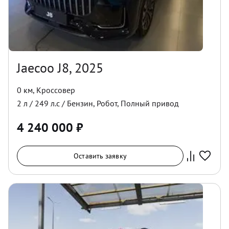
Jaecoo J8, 2025
0 км
,
Кроссовер
2
л /
249
л.с /
Бензин
,
Робот
,
Полный
привод
4 240 000
₽
Оставить заявку