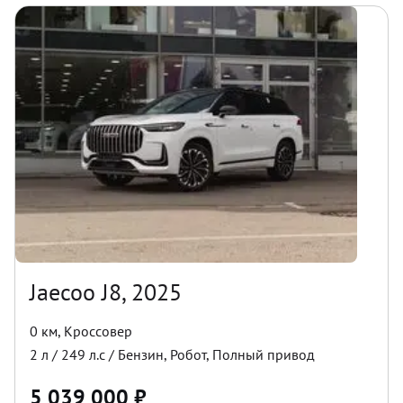
Jaecoo J8, 2025
0 км
,
Кроссовер
2
л /
249
л.с /
Бензин
,
Робот
,
Полный
привод
5 039 000
₽