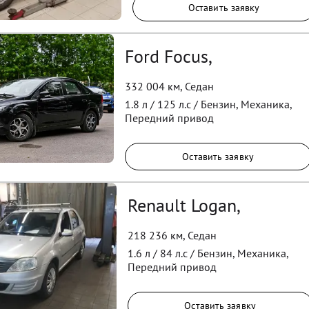
Оставить заявку
Ford Focus,
332 004 км
,
Седан
1.8
л /
125
л.с /
Бензин
,
Механика
,
Передний
привод
Оставить заявку
Renault Logan,
218 236 км
,
Седан
1.6
л /
84
л.с /
Бензин
,
Механика
,
Передний
привод
Оставить заявку