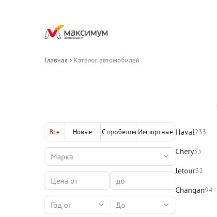
Главная
Каталог автомобилей
Haval
Все
Новые
С пробегом
Импортные
233
Chery
33
Jetour
32
Changan
94
Год от
До