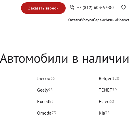
+7 (812) 603-57-00
Заказать звонок
Каталог
Услуги
Сервис
Акции
Новос
Автомобили в наличи
Jaecoo
Belgee
65
120
Geely
TENET
95
79
Exeed
Esteo
85
52
Omoda
Kia
73
35