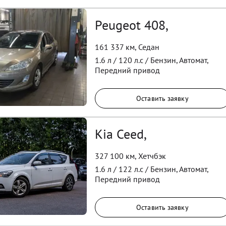
Peugeot 408,
161 337 км
,
Седан
1.6
л /
120
л.с /
Бензин
,
Автомат
,
Передний
привод
Оставить заявку
Kia Ceed,
327 100 км
,
Хетчбэк
1.6
л /
122
л.с /
Бензин
,
Автомат
,
Передний
привод
Оставить заявку