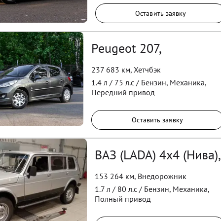
Оставить заявку
Peugeot 207,
237 683 км
,
Хетчбэк
1.4
л /
75
л.с /
Бензин
,
Механика
,
Передний
привод
Оставить заявку
ВАЗ (LADA) 4x4 (Нива),
153 264 км
,
Внедорожник
1.7
л /
80
л.с /
Бензин
,
Механика
,
Полный
привод