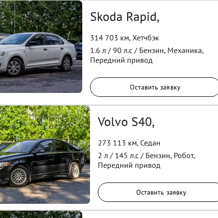
Skoda Rapid,
314 703 км
,
Хетчбэк
1.6
л /
90
л.с /
Бензин
,
Механика
,
Передний
привод
Оставить заявку
Volvo S40,
273 113 км
,
Седан
2
л /
145
л.с /
Бензин
,
Робот
,
Передний
привод
Оставить заявку