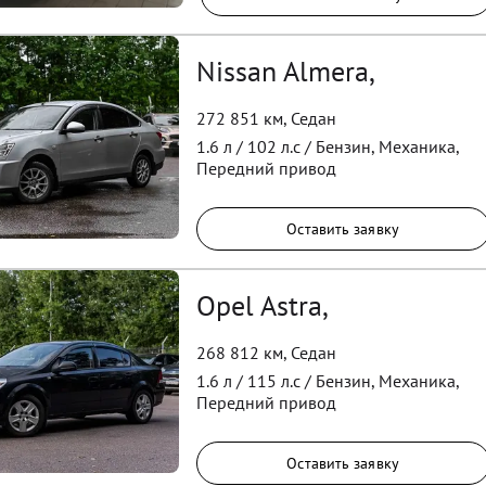
Nissan Almera,
272 851 км
,
Седан
1.6
л /
102
л.с /
Бензин
,
Механика
,
Передний
привод
Оставить заявку
Opel Astra,
268 812 км
,
Седан
1.6
л /
115
л.с /
Бензин
,
Механика
,
Передний
привод
Оставить заявку