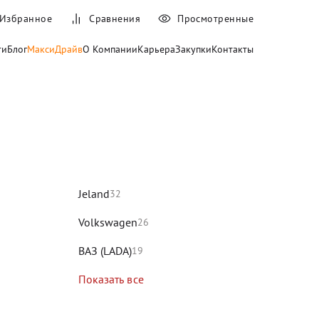
Избранное
Сравнения
Просмотренные
ти
Блог
МаксиДрайв
О Компании
Карьера
Закупки
Контакты
и
Jeland
32
Volkswagen
26
ВАЗ (LADA)
19
Показать все