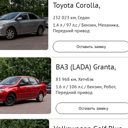
Toyota Corolla,
232 023 км
,
Седан
1.4
л /
97
л.с /
Бензин
,
Механика
,
Передний
привод
Оставить заявку
ВАЗ (LADA) Granta,
83 968 км
,
Хетчбэк
1.6
л /
106
л.с /
Бензин
,
Робот
,
Передний
привод
Оставить заявку