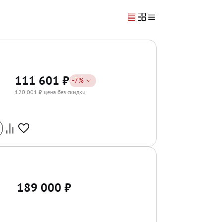
111 601
₽
-
7
%
120 001
₽ цена без скидки
189 000
₽