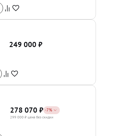
249 000
₽
278 070
₽
-
7
%
299 000
₽ цена без скидки