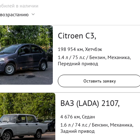
обилей
в наличии
 возрастанию
Citroen C3,
198 954 км
,
Хетчбэк
1.4
л /
75
л.с /
Бензин
,
Механика
,
Передний
привод
Оставить заявку
ВАЗ (LADA) 2107,
4 676 км
,
Седан
1.6
л /
74
л.с /
Бензин
,
Механика
,
Задний
привод