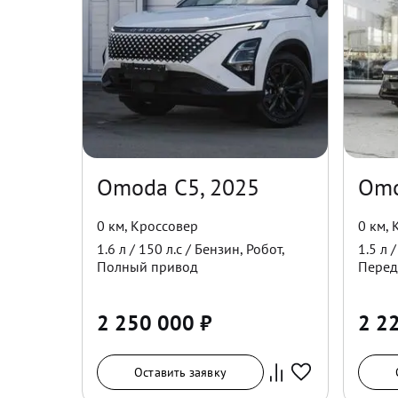
Omoda C5, 2025
Omo
0 км
,
Кроссовер
0 км
,
1.6
л /
150
л.с /
Бензин
,
Робот
,
1.5
л 
Полный
привод
Перед
2 250 000
₽
2 2
Оставить заявку