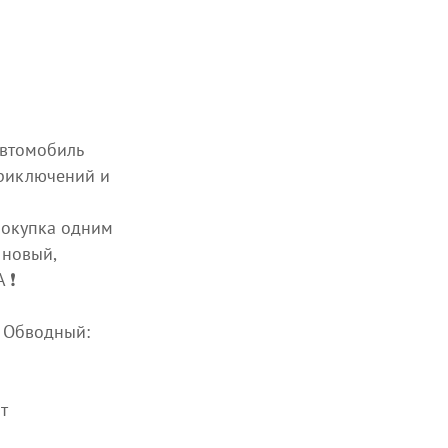
Автoмoбиль
риключений и
покупка одним
 новый,
❗️
 Обводный:
т