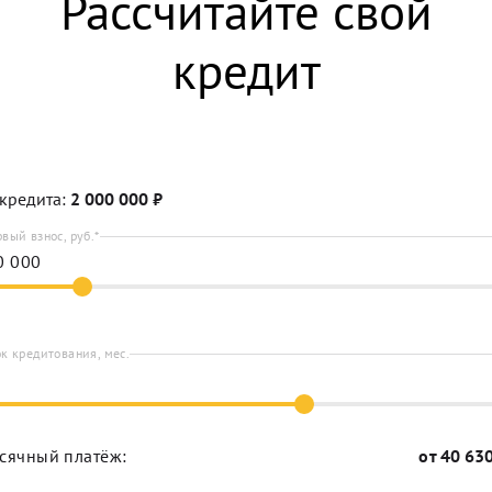
Рассчитайте свой
кредит
кредита:
2 000 000
₽
вый взнос, руб.*
к кредитования, мес.
сячный платёж:
от
40 63