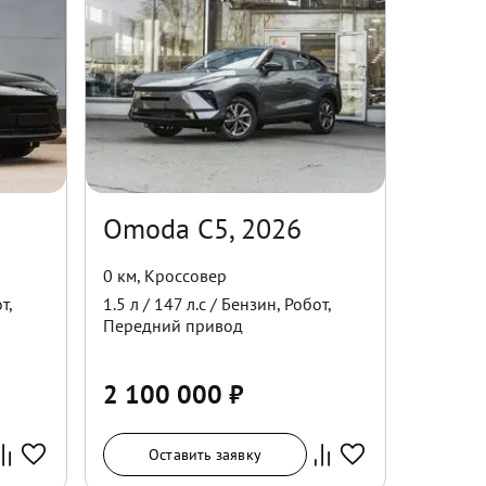
Omoda C5, 2026
0 км
,
Кроссовер
т
,
1.5
л /
147
л.с /
Бензин
,
Робот
,
Передний
привод
2 100 000
₽
Оставить заявку