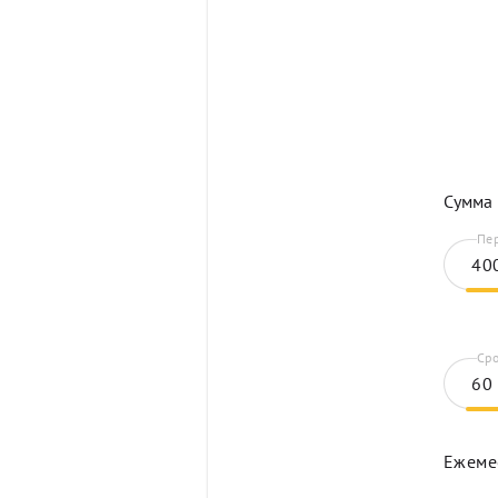
Сумма 
Пер
Сро
Ежеме