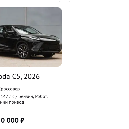
da C5, 2026
Кроссовер
/
147
л.с /
Бензин
,
Робот
,
ний
привод
50 000
₽