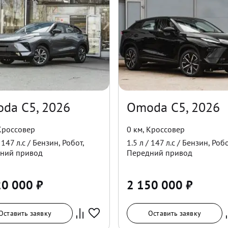
da C5, 2026
Omoda C5, 2026
Кроссовер
0 км
,
Кроссовер
/
147
л.с /
Бензин
,
Робот
,
1.5
л /
147
л.с /
Бензин
,
Робо
ний
привод
Передний
привод
20 000
₽
2 150 000
₽
Оставить заявку
Оставить заявку