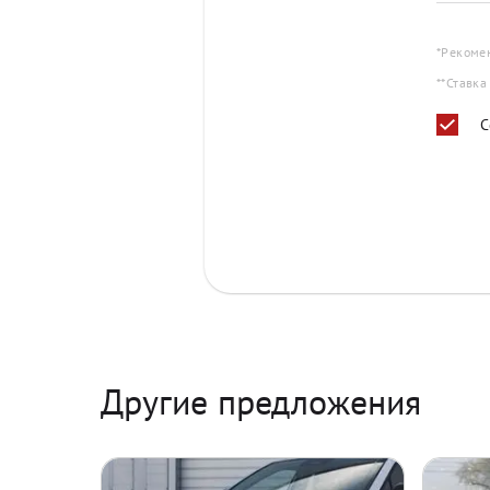
*Рекоме
**Ставка
С
Другие предложения