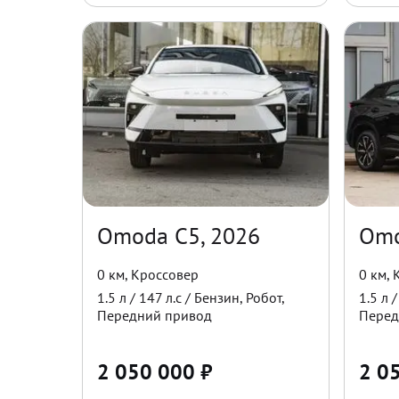
Omoda C5, 2026
Omo
0 км
,
Кроссовер
0 км
,
1.5
л /
147
л.с /
Бензин
,
Робот
,
1.5
л 
Передний
привод
Перед
2 050 000
₽
2 0