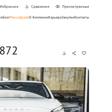
Избранное
Сравнения
Просмотренные
ти
Блог
МаксиДрайв
О Компании
Карьера
Закупки
Контакты
4872