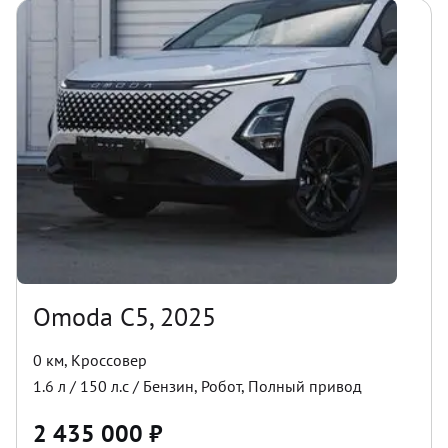
Omoda C5, 2025
0 км
,
Кроссовер
1.6
л /
150
л.с /
Бензин
,
Робот
,
Полный
привод
2 435 000
₽