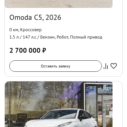
Omoda C5, 2026
0 км
,
Кроссовер
1.5
л /
147
л.с /
Бензин
,
Робот
,
Полный
привод
2 700 000
₽
Оставить заявку