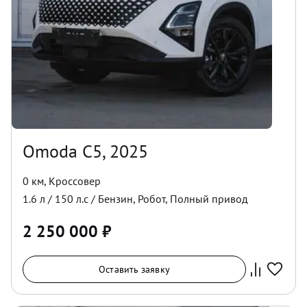
Omoda C5, 2025
0 км
,
Кроссовер
1.6
л /
150
л.с /
Бензин
,
Робот
,
Полный
привод
2 250 000
₽
Оставить заявку