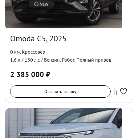
Omoda C5, 2025
0 км
,
Кроссовер
1.6
л /
150
л.с /
Бензин
,
Робот
,
Полный
привод
2 385 000
₽
Оставить заявку