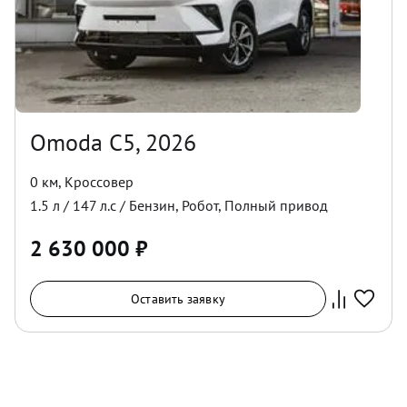
Omoda C5, 2026
0 км
,
Кроссовер
1.5
л /
147
л.с /
Бензин
,
Робот
,
Полный
привод
2 630 000
₽
Оставить заявку