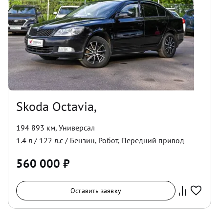
Skoda Octavia,
194 893 км
,
Универсал
1.4
л /
122
л.с /
Бензин
,
Робот
,
Передний
привод
560 000
₽
Оставить заявку