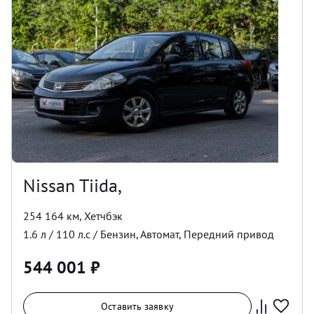
Nissan Tiida,
254 164 км
,
Хетчбэк
1.6
л /
110
л.с /
Бензин
,
Автомат
,
Передний
привод
544 001
₽
Оставить заявку