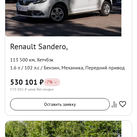
Renault Sandero,
113 500 км
,
Хетчбэк
1.6
л /
102
л.с /
Бензин
,
Механика
,
Передний
привод
530 101
₽
-
7
%
570 001
₽ цена без скидки
Оставить заявку