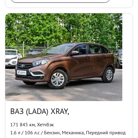
ВАЗ (LADA) XRAY,
171 845 км
,
Хетчбэк
1.6
л /
106
л.с /
Бензин
,
Механика
,
Передний
привод