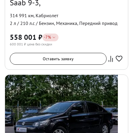
Saab 9-3,
314 991 км
,
Кабриолет
2
л /
210
л.с /
Бензин
,
Механика
,
Передний
привод
558 001
₽
-
7
%
600 001
₽ цена без скидки
Оставить заявку