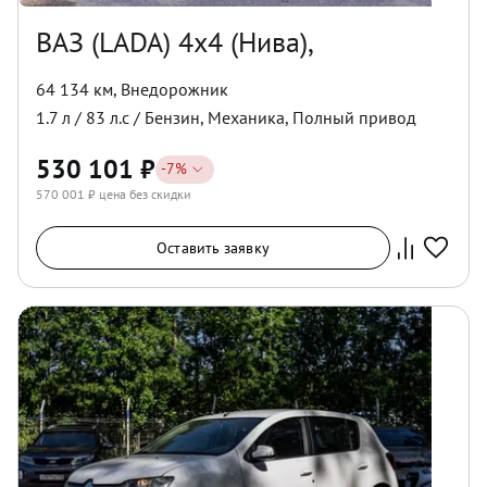
ВАЗ (LADA) 4x4 (Нива),
64 134 км
,
Внедорожник
1.7
л /
83
л.с /
Бензин
,
Механика
,
Полный
привод
530 101
₽
-
7
%
570 001
₽ цена без скидки
Оставить заявку