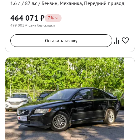
1.6
л /
87
л.с /
Бензин
,
Механика
,
Передний
привод
464 071
₽
-
7
%
499 001
₽ цена без скидки
Оставить заявку