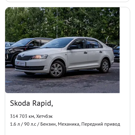
Skoda Rapid,
314 703 км
,
Хетчбэк
1.6
л /
90
л.с /
Бензин
,
Механика
,
Передний
привод