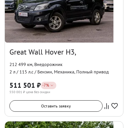
Great Wall Hover H3,
212 499 км
,
Внедорожник
2
л /
115
л.с /
Бензин
,
Механика
,
Полный
привод
511 501
₽
-
7
%
550 001
₽ цена без скидки
Оставить заявку