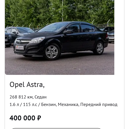
Opel Astra,
268 812 км
,
Седан
1.6
л /
115
л.с /
Бензин
,
Механика
,
Передний
привод
400 000
₽