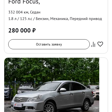
Ford Focus,
332 004 км
,
Седан
1.8
л /
125
л.с /
Бензин
,
Механика
,
Передний
привод
280 000
₽
Оставить заявку