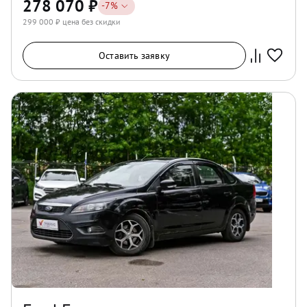
278 070
₽
-
7
%
299 000
₽ цена без скидки
Оставить заявку