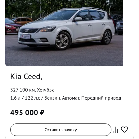
Kia Ceed,
327 100 км
,
Хетчбэк
1.6
л /
122
л.с /
Бензин
,
Автомат
,
Передний
привод
495 000
₽
Оставить заявку