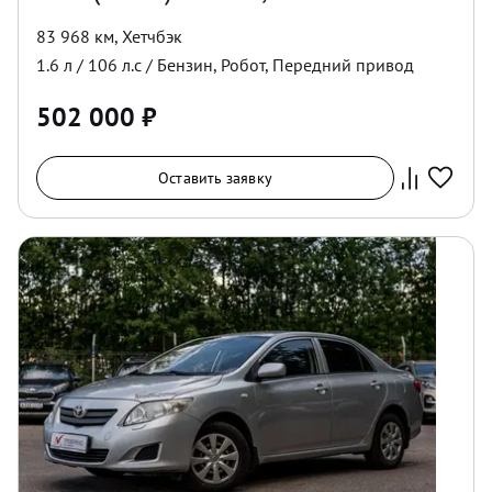
83 968 км
,
Хетчбэк
1.6
л /
106
л.с /
Бензин
,
Робот
,
Передний
привод
502 000
₽
Оставить заявку