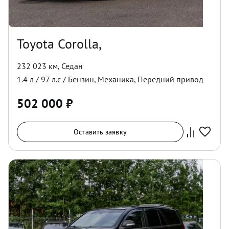
Toyota Corolla,
232 023 км
,
Седан
1.4
л /
97
л.с /
Бензин
,
Механика
,
Передний
привод
502 000
₽
Оставить заявку