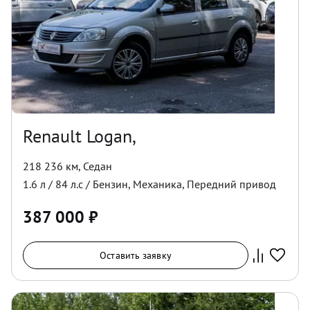
Renault Logan,
218 236 км
,
Седан
1.6
л /
84
л.с /
Бензин
,
Механика
,
Передний
привод
387 000
₽
Оставить заявку