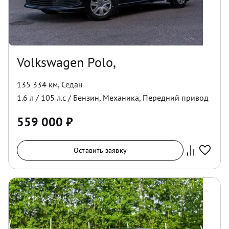
Volkswagen Polo,
135 334 км
,
Седан
1.6
л /
105
л.с /
Бензин
,
Механика
,
Передний
привод
559 000
₽
Оставить заявку