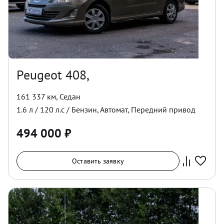
Peugeot 408,
161 337 км
,
Седан
1.6
л /
120
л.с /
Бензин
,
Автомат
,
Передний
привод
494 000
₽
Оставить заявку