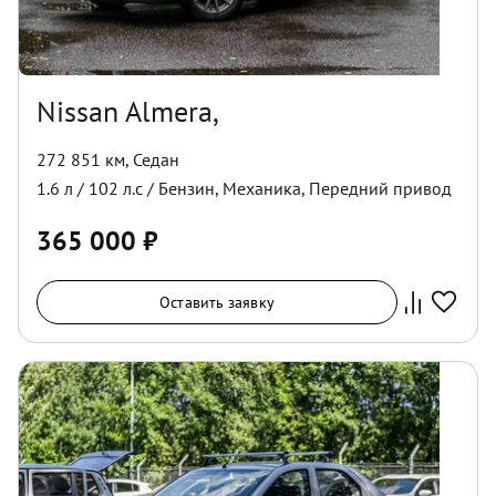
Nissan Almera,
272 851 км
,
Седан
1.6
л /
102
л.с /
Бензин
,
Механика
,
Передний
привод
365 000
₽
Оставить заявку