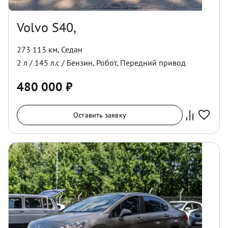
Volvo S40,
273 113 км
,
Седан
2
л /
145
л.с /
Бензин
,
Робот
,
Передний
привод
480 000
₽
Оставить заявку