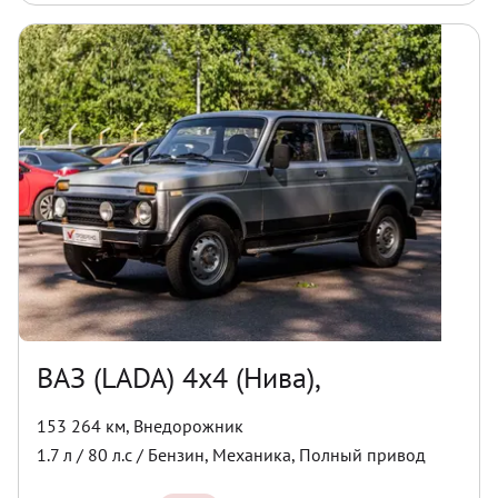
ВАЗ (LADA) 4x4 (Нива),
153 264 км
,
Внедорожник
1.7
л /
80
л.с /
Бензин
,
Механика
,
Полный
привод