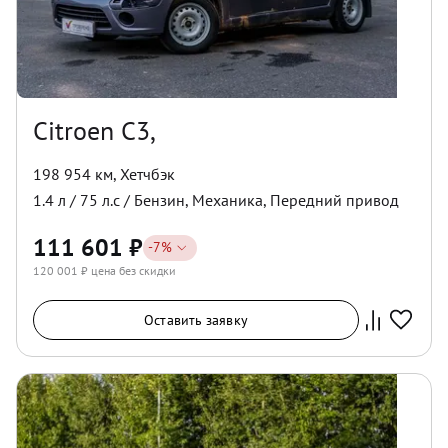
Citroen C3,
198 954 км
,
Хетчбэк
1.4
л /
75
л.с /
Бензин
,
Механика
,
Передний
привод
111 601
₽
-
7
%
120 001
₽ цена без скидки
Оставить заявку