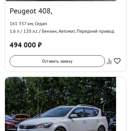
Peugeot 408,
161 337 км
,
Седан
1.6
л /
120
л.с /
Бензин
,
Автомат
,
Передний
привод
494 000
₽
Оставить заявку