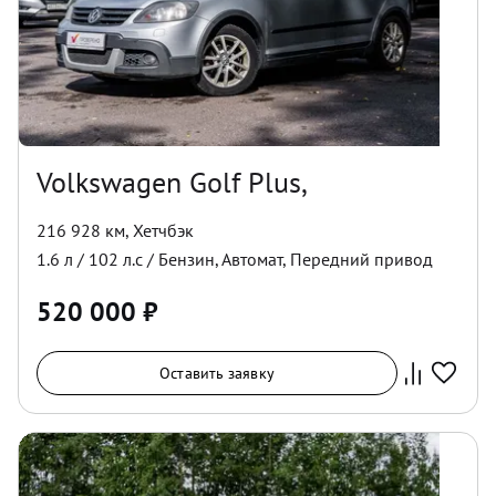
Volkswagen Golf Plus,
216 928 км
,
Хетчбэк
1.6
л /
102
л.с /
Бензин
,
Автомат
,
Передний
привод
520 000
₽
Оставить заявку