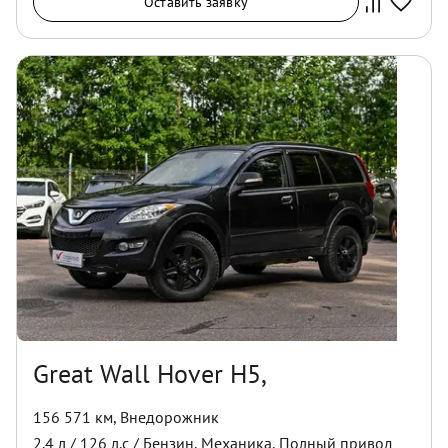
Оставить заявку
Great Wall Hover H5,
156 571 км
,
Внедорожник
2.4
л /
126
л.с /
Бензин
,
Механика
,
Полный
привод