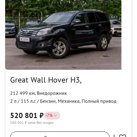
Great Wall Hover H3,
212 499 км
,
Внедорожник
2
л /
115
л.с /
Бензин
,
Механика
,
Полный
привод
520 801
₽
-
7
%
560 001
₽ цена без скидки