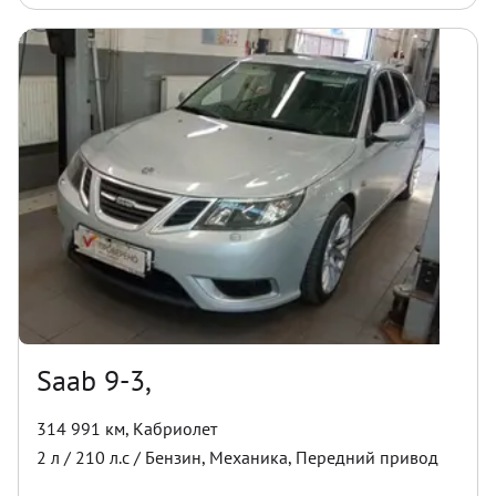
Saab 9-3,
314 991 км
,
Кабриолет
2
л /
210
л.с /
Бензин
,
Механика
,
Передний
привод