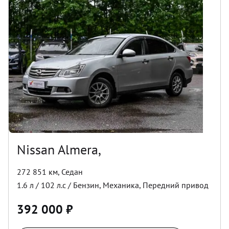
Nissan Almera,
272 851 км
,
Седан
1.6
л /
102
л.с /
Бензин
,
Механика
,
Передний
привод
392 000
₽