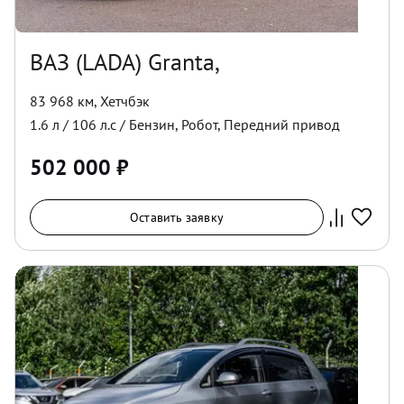
ВАЗ (LADA) Granta,
83 968 км
,
Хетчбэк
1.6
л /
106
л.с /
Бензин
,
Робот
,
Передний
привод
502 000
₽
Оставить заявку