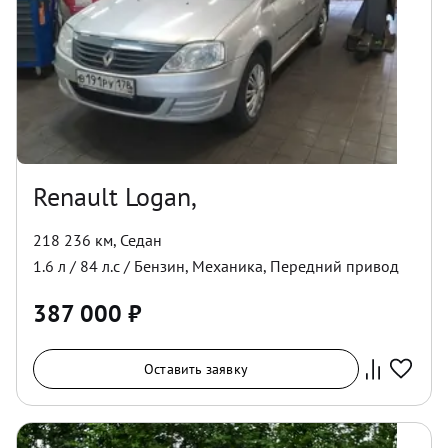
Renault Logan,
218 236 км
,
Седан
1.6
л /
84
л.с /
Бензин
,
Механика
,
Передний
привод
387 000
₽
Оставить заявку