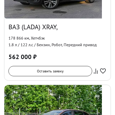
ВАЗ (LADA) XRAY,
178 866 км
,
Хетчбэк
1.8
л /
122
л.с /
Бензин
,
Робот
,
Передний
привод
562 000
₽
Оставить заявку