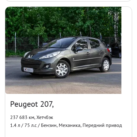
Peugeot 207,
237 683 км
,
Хетчбэк
1.4
л /
75
л.с /
Бензин
,
Механика
,
Передний
привод