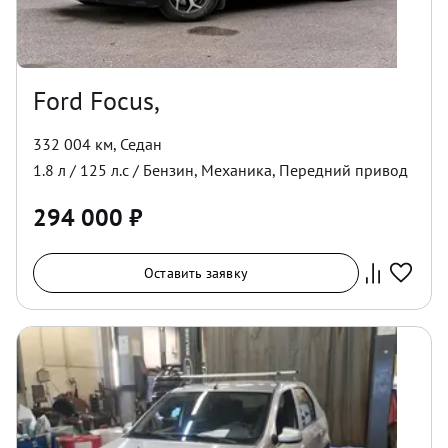
Ford Focus,
332 004 км
,
Седан
1.8
л /
125
л.с /
Бензин
,
Механика
,
Передний
привод
294 000
₽
Оставить заявку