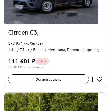
Citroen C3,
198 954 км
,
Хетчбэк
1.4
л /
75
л.с /
Бензин
,
Механика
,
Передний
привод
111 601
₽
-
7
%
120 001
₽ цена без скидки
Оставить заявку