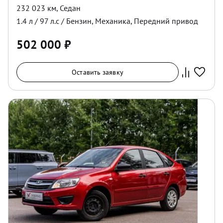
232 023 км
,
Седан
1.4
л /
97
л.с /
Бензин
,
Механика
,
Передний
привод
502 000
₽
Оставить заявку