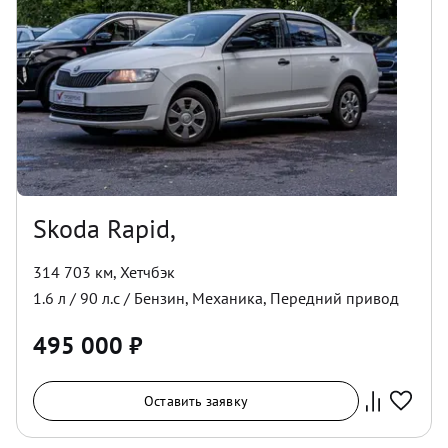
Skoda Rapid,
314 703 км
,
Хетчбэк
1.6
л /
90
л.с /
Бензин
,
Механика
,
Передний
привод
495 000
₽
Оставить заявку