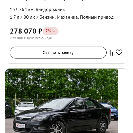
153 264 км
,
Внедорожник
1.7
л /
80
л.с /
Бензин
,
Механика
,
Полный
привод
278 070
₽
-
7
%
299 000
₽ цена без скидки
Оставить заявку