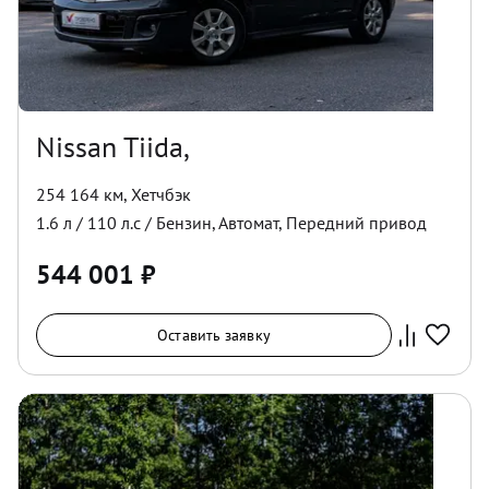
Nissan Tiida,
254 164 км
,
Хетчбэк
1.6
л /
110
л.с /
Бензин
,
Автомат
,
Передний
привод
544 001
₽
Оставить заявку