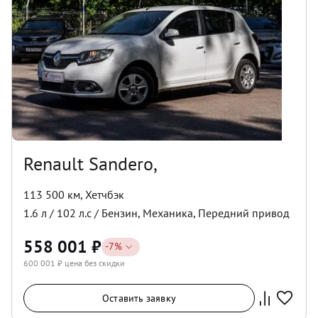
Renault Sandero,
113 500 км
,
Хетчбэк
1.6
л /
102
л.с /
Бензин
,
Механика
,
Передний
привод
558 001
₽
-
7
%
600 001
₽ цена без скидки
Оставить заявку