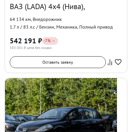
ВАЗ (LADA) 4x4 (Нива),
64 134 км
,
Внедорожник
1.7
л /
83
л.с /
Бензин
,
Механика
,
Полный
привод
542 191
₽
-
7
%
583 001
₽ цена без скидки
Оставить заявку