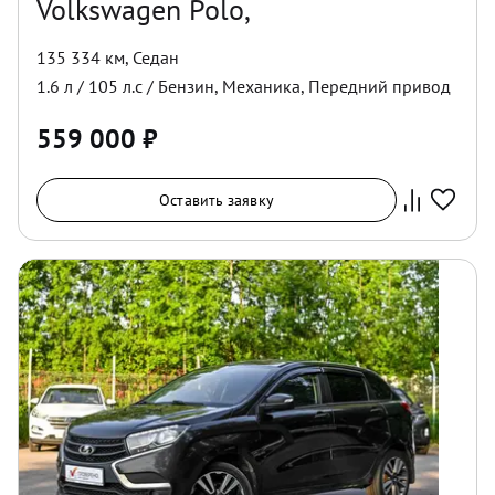
Volkswagen Polo,
135 334 км
,
Седан
1.6
л /
105
л.с /
Бензин
,
Механика
,
Передний
привод
559 000
₽
Оставить заявку