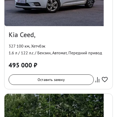
Kia Ceed,
327 100 км
,
Хетчбэк
1.6
л /
122
л.с /
Бензин
,
Автомат
,
Передний
привод
495 000
₽
Оставить заявку