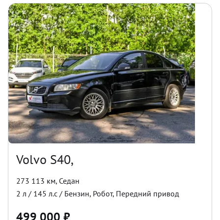
Volvo S40,
273 113 км
,
Седан
2
л /
145
л.с /
Бензин
,
Робот
,
Передний
привод
499 000
₽