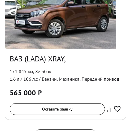
ВАЗ (LADA) XRAY,
171 845 км
,
Хетчбэк
1.6
л /
106
л.с /
Бензин
,
Механика
,
Передний
привод
565 000
₽
Оставить заявку