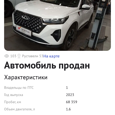
На карте
103
Руставели 53
Автомобиль продан
Характеристики
Владельцы по ПТС
1
Год выпуска
2023
Пробег, км
68 359
Объем двигателя, л
1.6