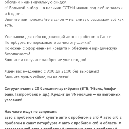
обсудим индивидуальную скидку.
✅ Большой выбор — в наличии СОТНИ машин под любые задачи
и бюджет.
Звоните или приезжайте в салон — мы вживую расскажем всё как
есть.
Уже нашли для себя подходящий авто с пробегом в Санкт-
Петербурге, но переживаете за чистоту сделки?
Поможем с оформлением кредита и обеспечим юридическую
безопасность!
Звоните и получите одобрение уже сегодня!
Ждем вас ежедневно с 9:00 до 21:00 без выходных!
Звоните прямо сейчас, мы на связи!
Сотрудничаем с 20 банками-партнёрами (ВТБ, Т-Банк, Альфа-
Банк, Газпромбанк и др.)
. Кредит до 96 месяцев — на выгодных
условиях!
Нас часто ищут по запросам:
авто с пробегом спб # купить авто с пробегом в спб # авто спб с
пробегом в санкт петербурге # авто с пробегом спб и области #
автосалон спб авто с пробегом # максимум авто с пробегом #