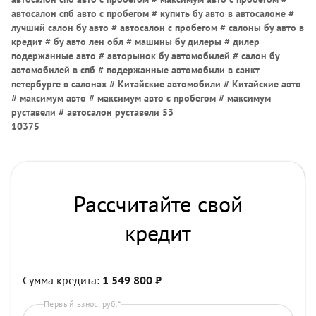
автосалон спб авто с пробегом # купить бу авто в автосалоне #
лучший салон бу авто # автосалон с пробегом # салоны бу авто в
кредит # бу авто лен обл # машины бу дилеры # дилер
подержанные авто # авторынок бу автомобилей # салон бу
автомобилей в спб # подержанные автомобили в санкт
петербурге в салонах # Китайские автомобили # Китайские авто
# максимум авто # максимум авто с пробегом # максимум
руставели # автосалон руставели 53
10375
Рассчитайте свой
кредит
Сумма кредита:
1 549 800
₽
Первый взнос, руб.*