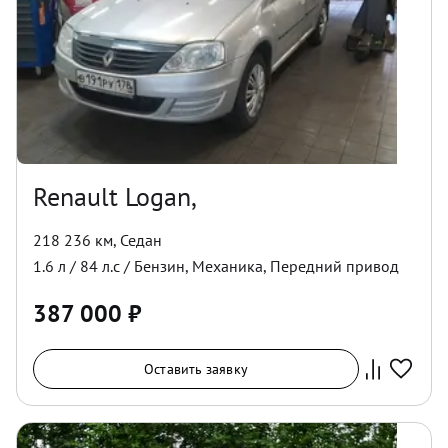
Renault Logan,
218 236 км
,
Седан
1.6
л /
84
л.с /
Бензин
,
Механика
,
Передний
привод
387 000
₽
Оставить заявку