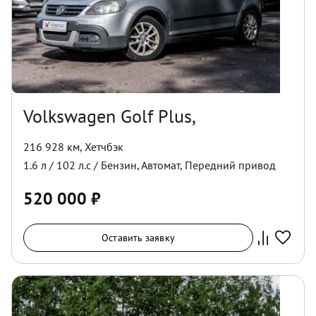
Volkswagen Golf Plus,
216 928 км
,
Хетчбэк
1.6
л /
102
л.с /
Бензин
,
Автомат
,
Передний
привод
520 000
₽
Оставить заявку