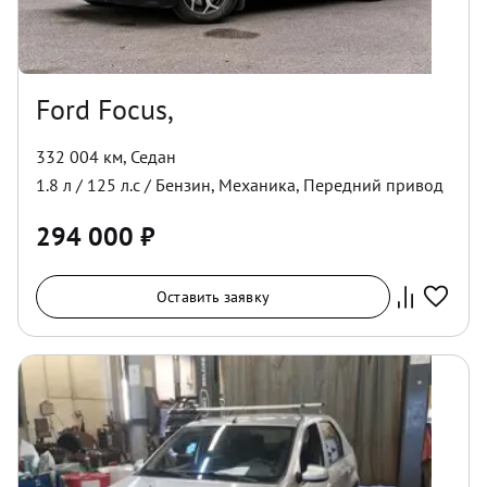
Ford Focus,
332 004 км
,
Седан
1.8
л /
125
л.с /
Бензин
,
Механика
,
Передний
привод
294 000
₽
Оставить заявку