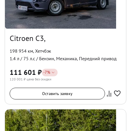
Citroen C3,
198 954 км
,
Хетчбэк
1.4
л /
75
л.с /
Бензин
,
Механика
,
Передний
привод
111 601
₽
-
7
%
120 001
₽ цена без скидки
Оставить заявку