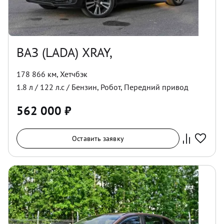
ВАЗ (LADA) XRAY,
178 866 км
,
Хетчбэк
1.8
л /
122
л.с /
Бензин
,
Робот
,
Передний
привод
562 000
₽
Оставить заявку