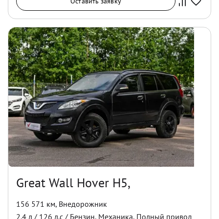
Оставить заявку
Great Wall Hover H5,
156 571 км
,
Внедорожник
2.4
л /
126
л.с /
Бензин
,
Механика
,
Полный
привод