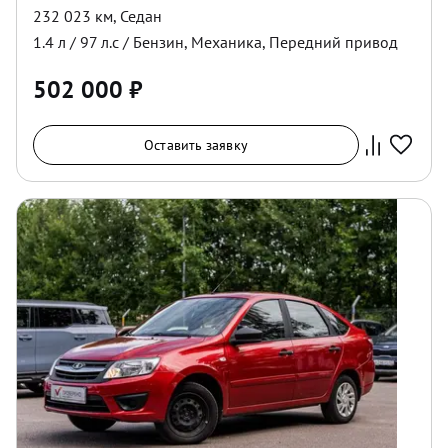
232 023 км
,
Седан
1.4
л /
97
л.с /
Бензин
,
Механика
,
Передний
привод
502 000
₽
Оставить заявку