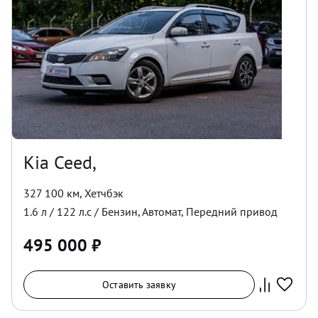
Kia Ceed,
327 100 км
,
Хетчбэк
1.6
л /
122
л.с /
Бензин
,
Автомат
,
Передний
привод
495 000
₽
Оставить заявку