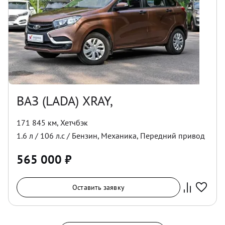
ВАЗ (LADA) XRAY,
171 845 км
,
Хетчбэк
1.6
л /
106
л.с /
Бензин
,
Механика
,
Передний
привод
565 000
₽
Оставить заявку