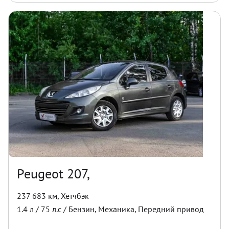
Peugeot 207,
237 683 км
,
Хетчбэк
1.4
л /
75
л.с /
Бензин
,
Механика
,
Передний
привод