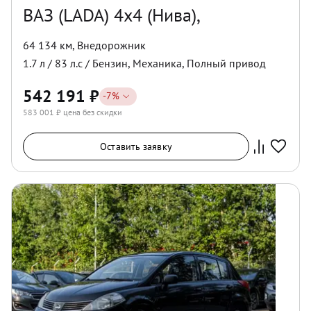
ВАЗ (LADA) 4x4 (Нива),
64 134 км
,
Внедорожник
1.7
л /
83
л.с /
Бензин
,
Механика
,
Полный
привод
542 191
₽
-
7
%
583 001
₽ цена без скидки
Оставить заявку