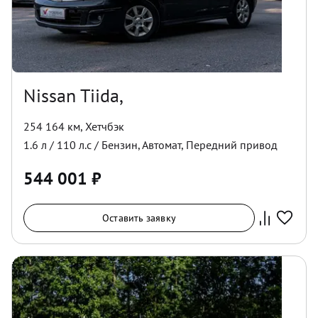
Nissan Tiida,
254 164 км
,
Хетчбэк
1.6
л /
110
л.с /
Бензин
,
Автомат
,
Передний
привод
544 001
₽
Оставить заявку