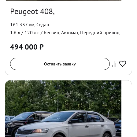
Peugeot 408,
161 337 км
,
Седан
1.6
л /
120
л.с /
Бензин
,
Автомат
,
Передний
привод
494 000
₽
Оставить заявку