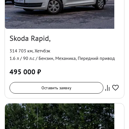
Skoda Rapid,
314 703 км
,
Хетчбэк
1.6
л /
90
л.с /
Бензин
,
Механика
,
Передний
привод
495 000
₽
Оставить заявку