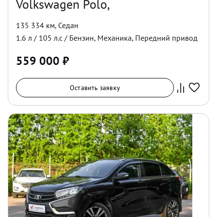
Volkswagen Polo,
135 334 км
,
Седан
1.6
л /
105
л.с /
Бензин
,
Механика
,
Передний
привод
559 000
₽
Оставить заявку