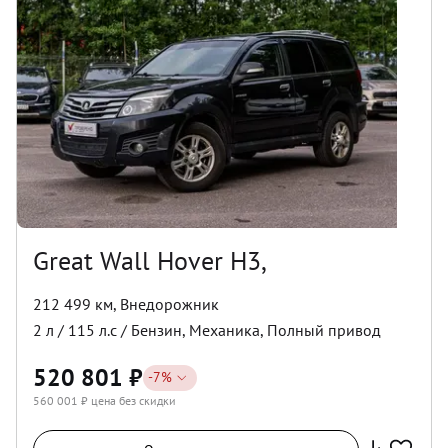
Great Wall Hover H3,
212 499 км
,
Внедорожник
2
л /
115
л.с /
Бензин
,
Механика
,
Полный
привод
520 801
₽
-
7
%
560 001
₽ цена без скидки