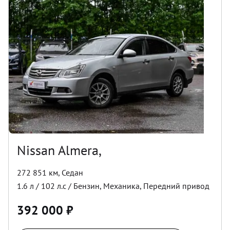
Nissan Almera,
272 851 км
,
Седан
1.6
л /
102
л.с /
Бензин
,
Механика
,
Передний
привод
392 000
₽