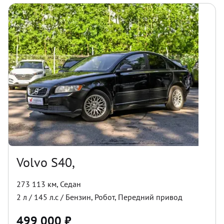
Volvo S40,
273 113 км
,
Седан
2
л /
145
л.с /
Бензин
,
Робот
,
Передний
привод
499 000
₽