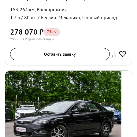
153 264 км
,
Внедорожник
1.7
л /
80
л.с /
Бензин
,
Механика
,
Полный
привод
278 070
₽
-
7
%
299 000
₽ цена без скидки
Оставить заявку