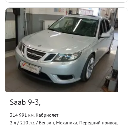
Saab 9-3,
314 991 км
,
Кабриолет
2
л /
210
л.с /
Бензин
,
Механика
,
Передний
привод