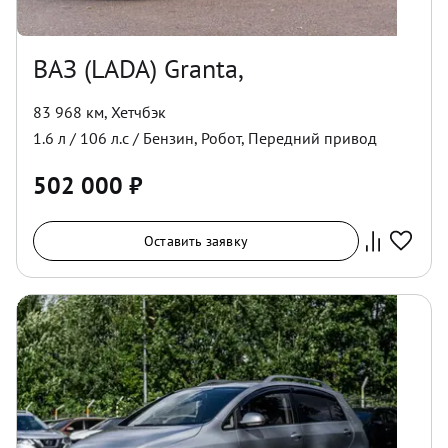
ВАЗ (LADA) Granta,
83 968 км
,
Хетчбэк
1.6
л /
106
л.с /
Бензин
,
Робот
,
Передний
привод
502 000
₽
Оставить заявку