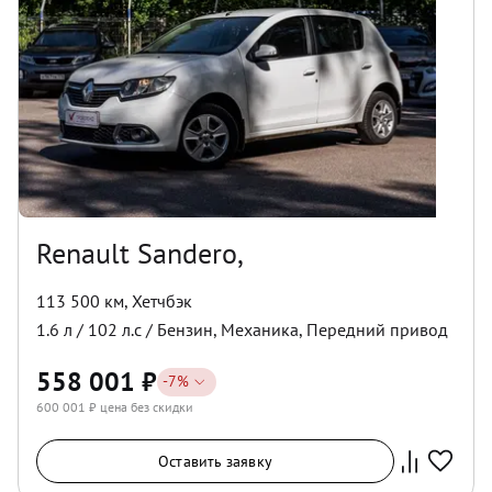
Renault Sandero,
113 500 км
,
Хетчбэк
1.6
л /
102
л.с /
Бензин
,
Механика
,
Передний
привод
558 001
₽
-
7
%
600 001
₽ цена без скидки
Оставить заявку