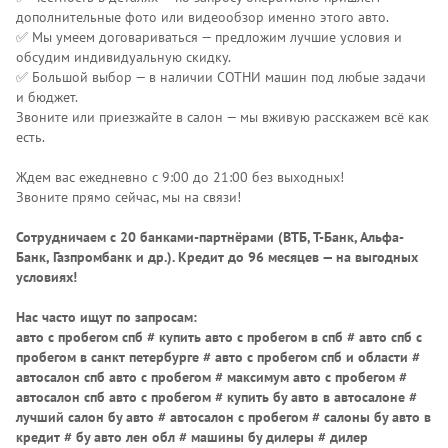
дополнительные фото или видеообзор именно этого авто.
✅ Мы умеем договариваться — предложим лучшие условия и
обсудим индивидуальную скидку.
✅ Большой выбор — в наличии СОТНИ машин под любые задачи
и бюджет.
Звоните или приезжайте в салон — мы вживую расскажем всё как
есть.
Ждем вас ежедневно с 9:00 до 21:00 без выходных!
Звоните прямо сейчас, мы на связи!
Сотрудничаем с 20 банками-партнёрами (ВТБ, Т-Банк, Альфа-
Банк, Газпромбанк и др.)
. Кредит до 96 месяцев — на выгодных
условиях!
Нас часто ищут по запросам:
авто с пробегом спб # купить авто с пробегом в спб # авто спб с
пробегом в санкт петербурге # авто с пробегом спб и области #
автосалон спб авто с пробегом # максимум авто с пробегом #
автосалон спб авто с пробегом # купить бу авто в автосалоне #
лучший салон бу авто # автосалон с пробегом # салоны бу авто в
кредит # бу авто лен обл # машины бу дилеры # дилер