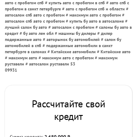
авто с пробегом спб # купить авто с пробегом в спб # авто спб с
пробегом в санкт петербурге # авто с пробегом спб и области #
автосалон спб авто с пробегом # максимум авто с пробегом #
автосалон спб авто с пробегом # купить бу авто в автосалоне #
лучший салон бу авто # автосалон с пробегом # салоны бу авто в
кредит # бу авто лен обл # машины бу дилеры # дилер
подержанные авто # авторынок бу автомобилей # салон бу
автомобилей в спб # подержанные автомобили в санкт
петербурге в салонах # Китайские автомобили # Китайские авто
# максимум авто # максимум авто с пробегом # максимум
руставели # автосалон руставели 53
09931
Рассчитайте свой
кредит
Сумма кредита:
2 680 000
₽