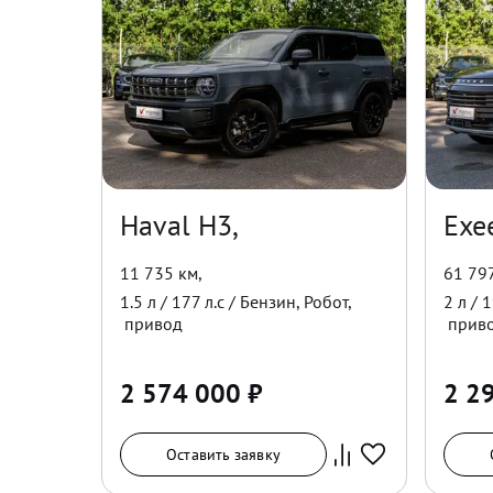
Haval H3,
Exe
11 735 км
,
61 79
1.5
л /
177
л.с /
Бензин
,
Робот
,
2
л /
1
привод
прив
2 574 000
₽
2 2
Оставить заявку