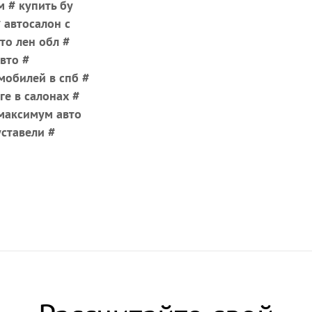
м # купить бу
 автосалон с
то лен обл #
вто #
мобилей в спб #
е в салонах #
 максимум авто
ставели #