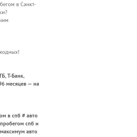
бегом в Санкт-
ки?
чим
!
ыходных!
Б, Т-Банк,
 96 месяцев — на
ом в спб # авто
 пробегом спб и
# максимум авто