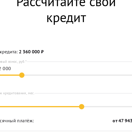
Рассчитайте свой
кредит
кредита:
2 360 000
₽
вый взнос, руб.*
к кредитования, мес.
сячный платёж:
от
47 94