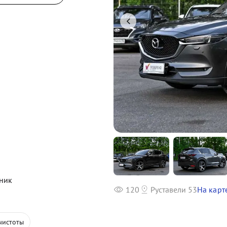
ник
120
Руставели 53
На карт
чистоты