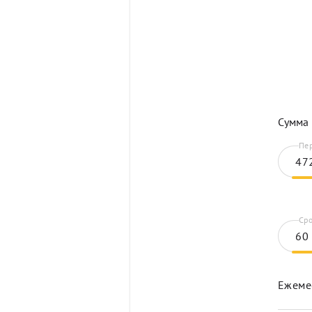
Сумма 
Пер
Сро
Ежеме