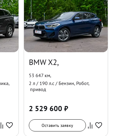
BMW X2,
53 647 км
,
ника
,
2
л /
190
л.с /
Бензин
,
Робот
,
привод
2 529 600
₽
Оставить заявку