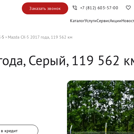
+7 (812) 603-57-00
Заказать звонок
Каталог
Услуги
Сервис
Акции
Новос
-5
Mazda CX-5 2017 года, 119 562 км
года, 
Серый
,
119 562
 к
 в кредит