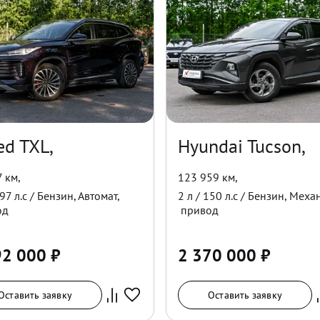
ed TXL,
Hyundai Tucson,
7 км
,
123 959 км
,
97
л.с /
Бензин
,
Автомат
,
2
л /
150
л.с /
Бензин
,
Меха
од
привод
92 000
₽
2 370 000
₽
Оставить заявку
Оставить заявку