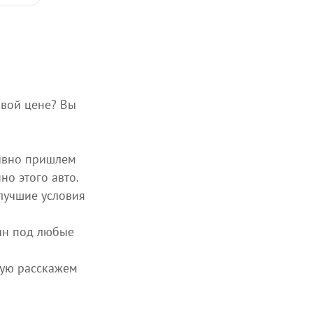
вой цене? Вы
тивно пришлем
о этого авто.
лучшие условия
ин под любые
вую расскажем