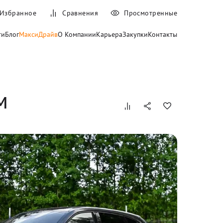
Избранное
Сравнения
Просмотренные
ти
Блог
МаксиДрайв
О Компании
Карьера
Закупки
Контакты
м