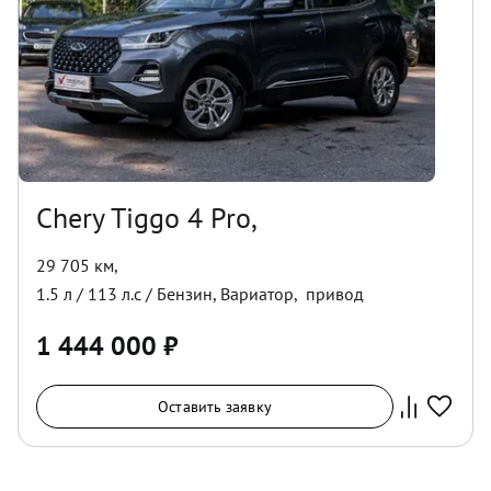
Chery Tiggo 4 Pro,
29 705 км
,
1.5
л /
113
л.с /
Бензин
,
Вариатор
,
привод
1 444 000
₽
Оставить заявку