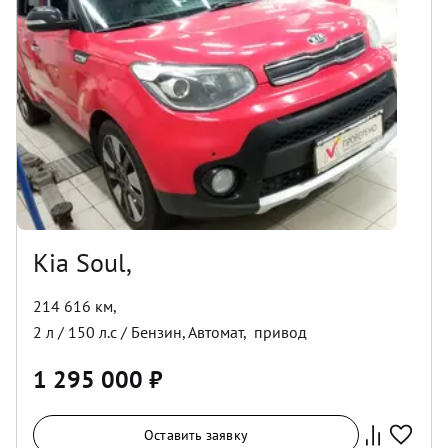
Kia Soul,
214 616 км
,
2
л /
150
л.с /
Бензин
,
Автомат
,
привод
1 295 000
₽
Оставить заявку