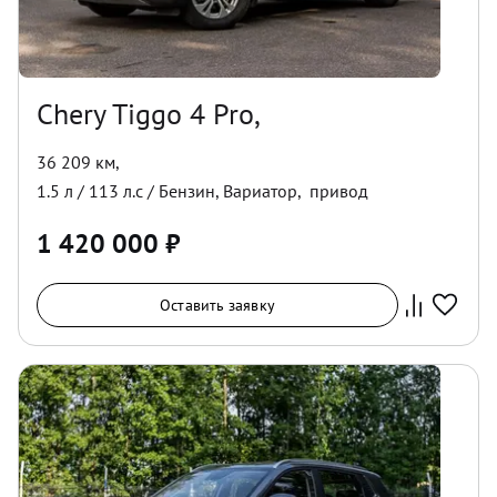
Chery Tiggo 4 Pro,
36 209 км
,
1.5
л /
113
л.с /
Бензин
,
Вариатор
,
привод
1 420 000
₽
Оставить заявку