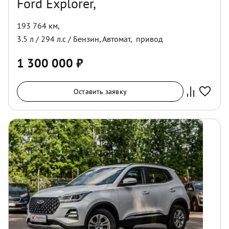
Ford Explorer,
193 764 км
,
3.5
л /
294
л.с /
Бензин
,
Автомат
,
привод
1 300 000
₽
Оставить заявку