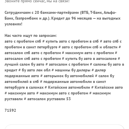
Звоните прямо сейчас, мы на связи!
Сотрудничаем с 20 банками-партнёрами (ВТБ, Т-Банк, Альфа-
Банк, Газпромбанк и др.)
. Кредит до 96 месяцев — на выгодных
условиях!
Нас часто ищут по запросам:
авто с пробегом спб # купить авто с пробегом в спб # авто спб с
пробегом в санкт петербурге # авто с пробегом спб и области #
автосалон спб авто с пробегом # максимум авто с пробегом #
автосалон спб авто с пробегом # купить бу авто в автосалоне #
лучший салон бу авто # автосалон с пробегом # салоны бу авто в
кредит # бу авто лен обл # машины бу дилеры # дилер
подержанные авто # авторынок бу автомобилей # салон бу
автомобилей в спб # подержанные автомобили в санкт
петербурге в салонах # Китайские автомобили # Китайские авто
# максимум авто # максимум авто с пробегом # максимум
руставели # автосалон руставели 53
71592