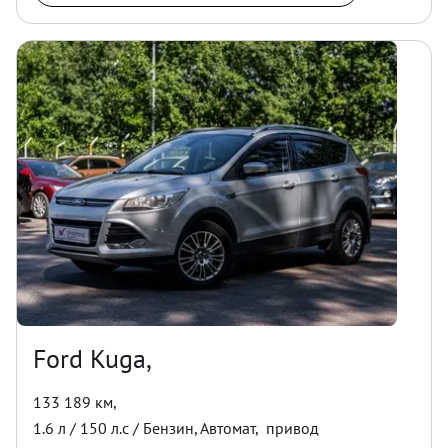
Ford Kuga,
133 189 км
,
1.6
л /
150
л.с /
Бензин
,
Автомат
,
привод