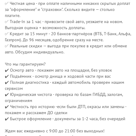
✅ Честная цена - при оплате наличными никаких скрытых доплат
за "оформление" и "страховки". Сколько видите — столько
платите.
✅ Trade-In за 1 час - привозите свой авто, уезжаете на новом.
Выгодная оценка + возможность доплаты.
✅ Кредит за 15 минут - 20 банков-партнёров (ВТБ, Т-Банк, Альфа,
Газпром). До 96 месяцев, одобрение сразу на месте.
✅ Реальные скидки — выгода при покупке в кредит или обмене
авто. Обсудим индивидуально.
Что мы гарантируем?
✔️ Осмотр авто - покажем авто на площадке, без уловок
✔️ Подъёмник - осмотр днища и ходовой части при вас
✔️ Полная диагностика - каждый автомобиль проверен нашим
сервисом
✔️ Юридическая чистота - проверка по базам ГИБДД, залогам,
ограничениям
✔️ Честность про историю -если были ДТП, окрасы или замены -
покажем и расскажем ДО сделки
✔️ Быстрое оформление - документы за 1-2 часа, без очередей
Ждем вас ежедневно с 9:00 до 21:00 без выходных!