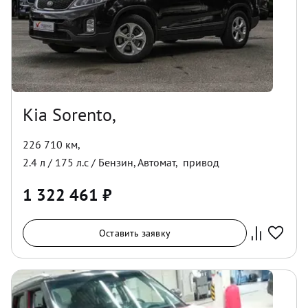
Kia Sorento,
226 710 км
,
2.4
л /
175
л.с /
Бензин
,
Автомат
,
привод
1 322 461
₽
Оставить заявку