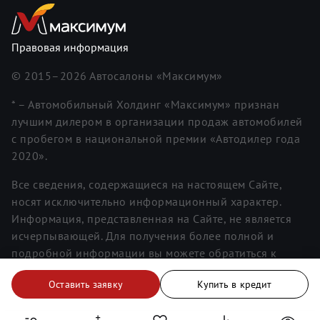
Правовая информация
© 2015–
2026
Автосалоны «Максимум»
* – Автомобильный Холдинг «Максимум» признан
лучшим дилером в организации продаж автомобилей
с пробегом в национальной премии «Автодилер года
2020».
Все сведения, содержащиеся на настоящем Сайте,
носят исключительно информационный характер.
Информация, представленная на Сайте, не является
исчерпывающей. Для получения более полной и
подробной информации вы можете обратиться к
менеджерам. Информация о ценах не является
Оставить заявку
Купить в кредит
публичной офертой.