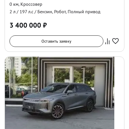
0 км
,
Кроссовер
2
л /
197
л.с /
Бензин
,
Робот
,
Полный
привод
3 400 000
₽
Оставить заявку