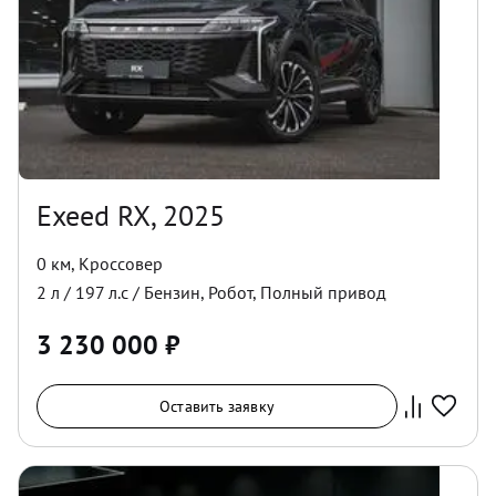
Exeed RX, 2025
0 км
,
Кроссовер
2
л /
197
л.с /
Бензин
,
Робот
,
Полный
привод
3 230 000
₽
Оставить заявку