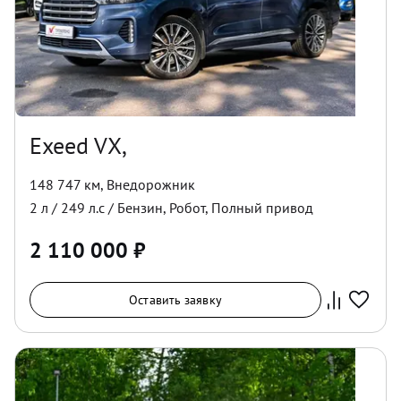
Exeed VX,
148 747 км
,
Внедорожник
2
л /
249
л.с /
Бензин
,
Робот
,
Полный
привод
2 110 000
₽
Оставить заявку