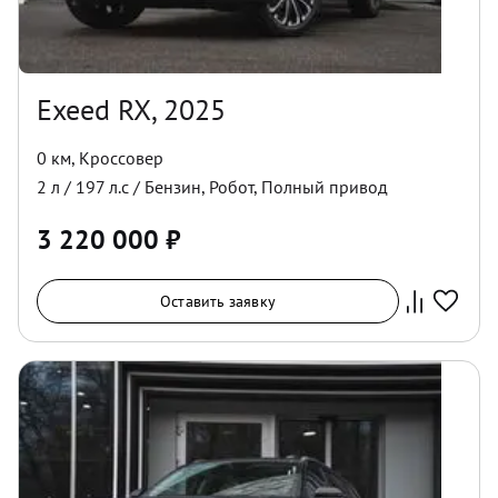
Exeed RX, 2025
0 км
,
Кроссовер
2
л /
197
л.с /
Бензин
,
Робот
,
Полный
привод
3 220 000
₽
Оставить заявку