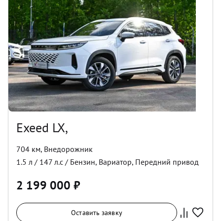
Exeed LX,
704 км
,
Внедорожник
1.5
л /
147
л.с /
Бензин
,
Вариатор
,
Передний
привод
2 199 000
₽
Оставить заявку