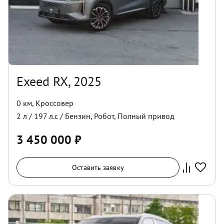
Exeed RX, 2025
0 км
,
Кроссовер
2
л /
197
л.с /
Бензин
,
Робот
,
Полный
привод
3 450 000
₽
Оставить заявку