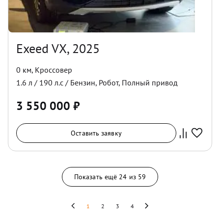
Exeed VX, 2025
0 км
,
Кроссовер
1.6
л /
190
л.с /
Бензин
,
Робот
,
Полный
привод
3 550 000
₽
Оставить заявку
Показать ещё
24
из
59
1
2
3
4