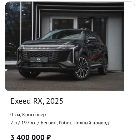
Exeed RX, 2025
0 км
,
Кроссовер
2
л /
197
л.с /
Бензин
,
Робот
,
Полный
привод
3 400 000
₽