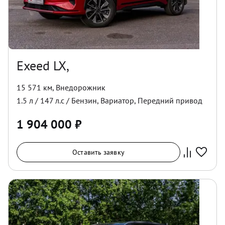
Exeed LX,
15 571 км
,
Внедорожник
1.5
л /
147
л.с /
Бензин
,
Вариатор
,
Передний
привод
1 904 000
₽
Оставить заявку