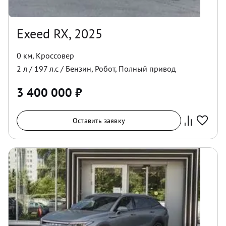
Exeed RX, 2025
0 км
,
Кроссовер
2
л /
197
л.с /
Бензин
,
Робот
,
Полный
привод
3 400 000
₽
Оставить заявку