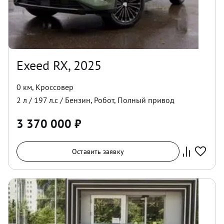
Exeed RX, 2025
0 км
,
Кроссовер
2
л /
197
л.с /
Бензин
,
Робот
,
Полный
привод
3 370 000
₽
Оставить заявку