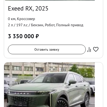
Exeed RX, 2025
0 км
,
Кроссовер
2
л /
197
л.с /
Бензин
,
Робот
,
Полный
привод
3 350 000
₽
Оставить заявку