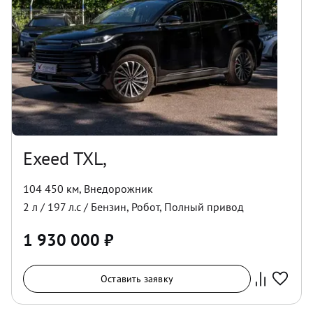
Exeed TXL,
104 450 км
,
Внедорожник
2
л /
197
л.с /
Бензин
,
Робот
,
Полный
привод
1 930 000
₽
Оставить заявку