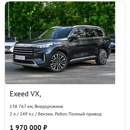
Exeed VX,
138 767 км
,
Внедорожник
2
л /
249
л.с /
Бензин
,
Робот
,
Полный
привод
1 970 000
₽