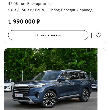
42 081 км
,
Внедорожник
1.6
л /
150
л.с /
Бензин
,
Робот
,
Передний
привод
1 990 000
₽
Оставить заявку