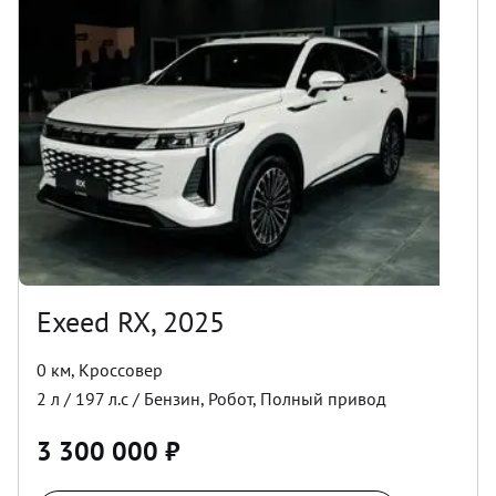
Exeed RX, 2025
0 км
,
Кроссовер
2
л /
197
л.с /
Бензин
,
Робот
,
Полный
привод
3 300 000
₽