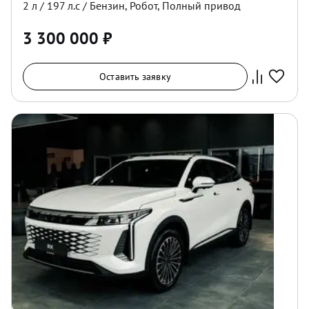
2
л /
197
л.с /
Бензин
,
Робот
,
Полный
привод
3 300 000
₽
Оставить заявку