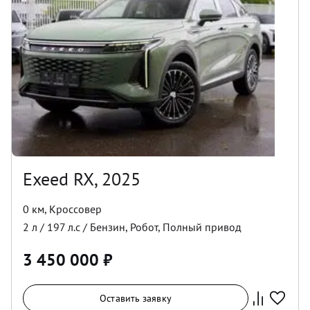
Exeed RX, 2025
0 км
,
Кроссовер
2
л /
197
л.с /
Бензин
,
Робот
,
Полный
привод
3 450 000
₽
Оставить заявку