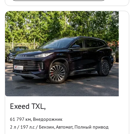
Exeed TXL,
61 797 км
,
Внедорожник
2
л /
197
л.с /
Бензин
,
Автомат
,
Полный
привод