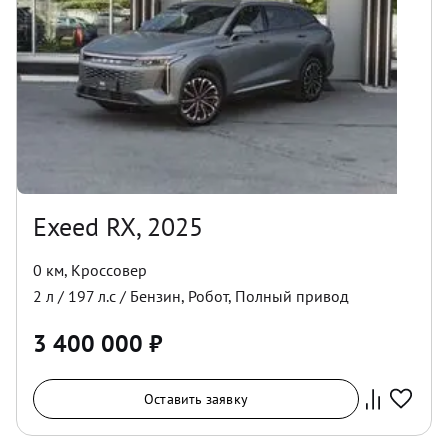
Exeed RX, 2025
0 км
,
Кроссовер
2
л /
197
л.с /
Бензин
,
Робот
,
Полный
привод
3 400 000
₽
Оставить заявку