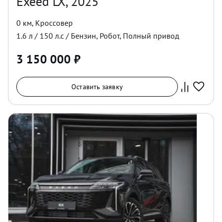
Exeed LX, 2025
0 км
,
Кроссовер
1.6
л /
150
л.с /
Бензин
,
Робот
,
Полный
привод
3 150 000
₽
Оставить заявку