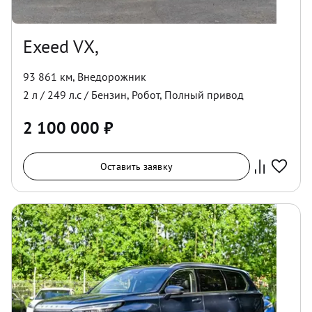
Exeed VX,
93 861 км
,
Внедорожник
2
л /
249
л.с /
Бензин
,
Робот
,
Полный
привод
2 100 000
₽
Оставить заявку