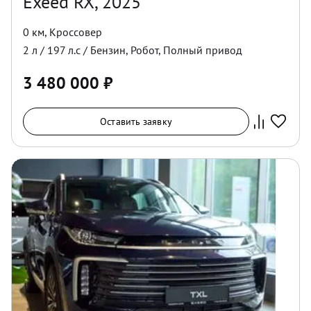
Exeed RX, 2025
0 км
,
Кроссовер
2
л /
197
л.с /
Бензин
,
Робот
,
Полный
привод
3 480 000
₽
Оставить заявку