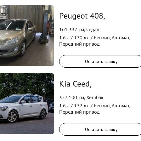
Peugeot 408,
161 337 км
,
Седан
1.6
л /
120
л.с /
Бензин
,
Автомат
,
Передний
привод
Оставить заявку
Kia Ceed,
327 100 км
,
Хетчбэк
1.6
л /
122
л.с /
Бензин
,
Автомат
,
Передний
привод
Оставить заявку