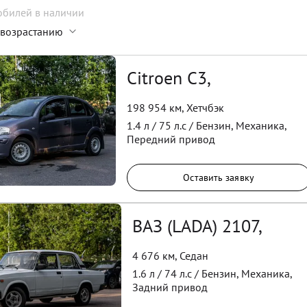
обилей
в наличии
 возрастанию
Citroen C3,
198 954 км
,
Хетчбэк
1.4
л /
75
л.с /
Бензин
,
Механика
,
Передний
привод
Оставить заявку
ВАЗ (LADA) 2107,
4 676 км
,
Седан
1.6
л /
74
л.с /
Бензин
,
Механика
,
Задний
привод