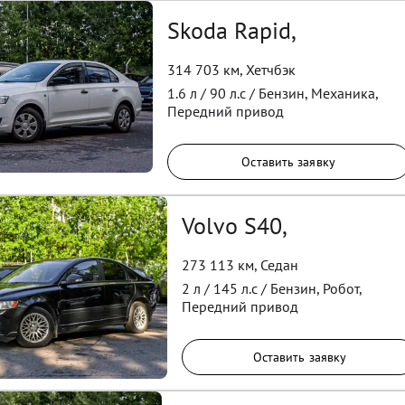
Skoda Rapid,
314 703 км
,
Хетчбэк
1.6
л /
90
л.с /
Бензин
,
Механика
,
Передний
привод
Оставить заявку
Volvo S40,
273 113 км
,
Седан
2
л /
145
л.с /
Бензин
,
Робот
,
Передний
привод
Оставить заявку