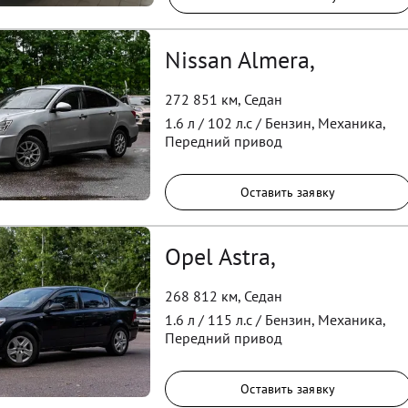
Nissan Almera,
272 851 км
,
Седан
1.6
л /
102
л.с /
Бензин
,
Механика
,
Передний
привод
Оставить заявку
Opel Astra,
268 812 км
,
Седан
1.6
л /
115
л.с /
Бензин
,
Механика
,
Передний
привод
Оставить заявку