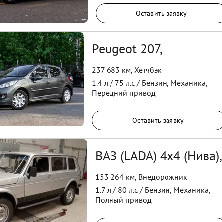
Оставить заявку
Peugeot 207,
237 683 км
,
Хетчбэк
1.4
л /
75
л.с /
Бензин
,
Механика
,
Передний
привод
Оставить заявку
ВАЗ (LADA) 4x4 (Нива),
153 264 км
,
Внедорожник
1.7
л /
80
л.с /
Бензин
,
Механика
,
Полный
привод