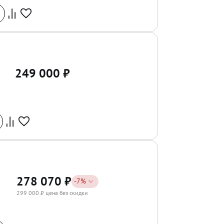
249 000
₽
278 070
₽
-
7
%
299 000
₽ цена без скидки