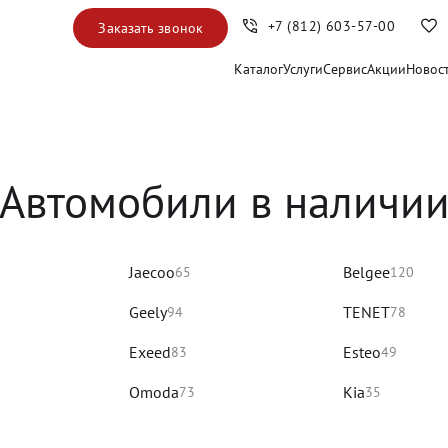
+7 (812) 603-57-00
Заказать звонок
Каталог
Услуги
Сервис
Акции
Новос
Автомобили в наличи
Jaecoo
Belgee
65
120
Geely
TENET
94
78
Exeed
Esteo
83
49
Omoda
Kia
73
35