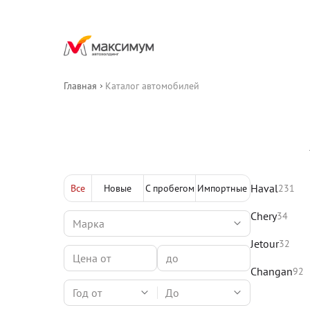
Главная
Каталог автомобилей
Haval
Все
Новые
С пробегом
Импортные
231
Chery
34
Jetour
32
Changan
92
Год от
До