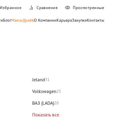
Избранное
Сравнения
Просмотренные
ти
Блог
МаксиДрайв
О Компании
Карьера
Закупки
Контакты
и
Jeland
31
Volkswagen
25
ВАЗ (LADA)
20
Показать все