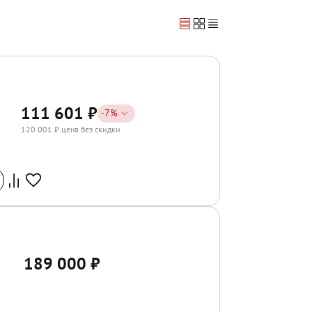
111 601
₽
-
7
%
120 001
₽ цена без скидки
189 000
₽