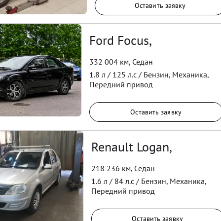
Оставить заявку
Ford Focus,
332 004 км
,
Седан
1.8
л /
125
л.с /
Бензин
,
Механика
,
Передний
привод
Оставить заявку
Renault Logan,
218 236 км
,
Седан
1.6
л /
84
л.с /
Бензин
,
Механика
,
Передний
привод
Оставить заявку