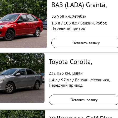
ВАЗ (LADA) Granta,
83 968 км
,
Хетчбэк
1.6
л /
106
л.с /
Бензин
,
Робот
,
Передний
привод
Оставить заявку
Toyota Corolla,
232 023 км
,
Седан
1.4
л /
97
л.с /
Бензин
,
Механика
,
Передний
привод
Оставить заявку