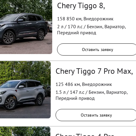
Chery Tiggo 8,
158 850 км
,
Внедорожник
2
л /
170
л.с /
Бензин
,
Вариатор
,
Передний
привод
Оставить заявку
Chery Tiggo 7 Pro Max,
125 486 км
,
Внедорожник
1.5
л /
147
л.с /
Бензин
,
Вариатор
,
Передний
привод
Оставить заявку