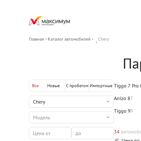
Главная
Каталог автомобилей
Chery
Па
Tiggo 7 Pro
Все
Новые
С пробегом
Импортные
Arrizo 8
7
Tiggo 9
5
34
автомоб
Цена по