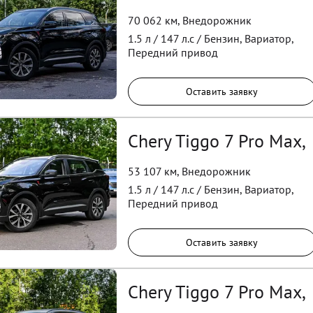
70 062 км
,
Внедорожник
1.5
л /
147
л.с /
Бензин
,
Вариатор
,
Передний
привод
Оставить заявку
Chery Tiggo 7 Pro Max,
53 107 км
,
Внедорожник
1.5
л /
147
л.с /
Бензин
,
Вариатор
,
Передний
привод
Оставить заявку
Chery Tiggo 7 Pro Max,