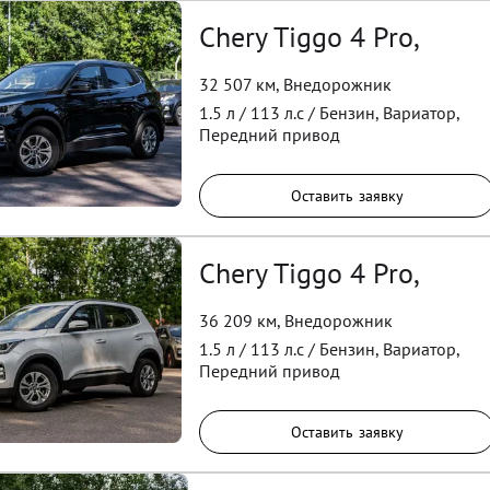
Chery Tiggo 4 Pro,
32 507 км
,
Внедорожник
1.5
л /
113
л.с /
Бензин
,
Вариатор
,
Передний
привод
Оставить заявку
Chery Tiggo 4 Pro,
36 209 км
,
Внедорожник
1.5
л /
113
л.с /
Бензин
,
Вариатор
,
Передний
привод
Оставить заявку