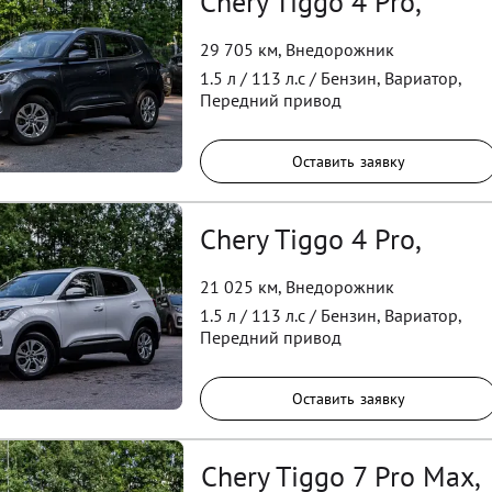
Chery Tiggo 4 Pro,
29 705 км
,
Внедорожник
1.5
л /
113
л.с /
Бензин
,
Вариатор
,
Передний
привод
Оставить заявку
Chery Tiggo 4 Pro,
21 025 км
,
Внедорожник
1.5
л /
113
л.с /
Бензин
,
Вариатор
,
Передний
привод
Оставить заявку
Chery Tiggo 7 Pro Max,