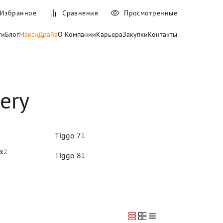
Избранное
Сравнения
Просмотренные
ти
Блог
МаксиДрайв
О Компании
Карьера
Закупки
Контакты
ery
Tiggo 7
1
x
2
Tiggo 8
1