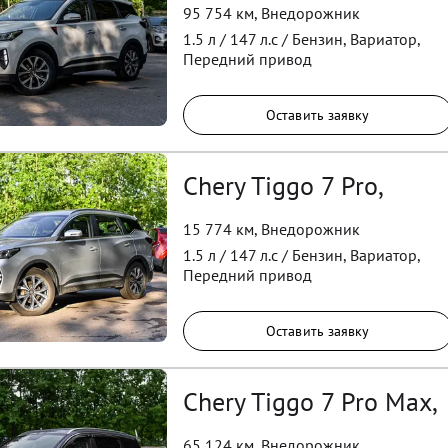
95 754 км
,
Внедорожник
1.5
л /
147
л.с /
Бензин
,
Вариатор
,
Передний
привод
Оставить заявку
Chery Tiggo 7 Pro,
15 774 км
,
Внедорожник
1.5
л /
147
л.с /
Бензин
,
Вариатор
,
Передний
привод
Оставить заявку
Chery Tiggo 7 Pro Max,
65 124 км
,
Внедорожник