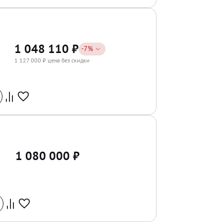
1 048 110
₽
-
7
%
1 127 000
₽ цена без скидки
1 080 000
₽