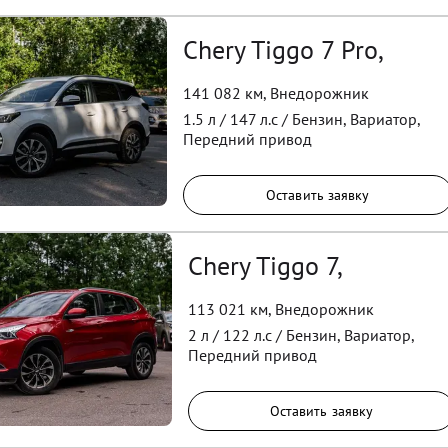
Chery Tiggo 7 Pro,
141 082 км
,
Внедорожник
1.5
л /
147
л.с /
Бензин
,
Вариатор
,
Передний
привод
Оставить заявку
Chery Tiggo 7,
113 021 км
,
Внедорожник
2
л /
122
л.с /
Бензин
,
Вариатор
,
Передний
привод
Оставить заявку