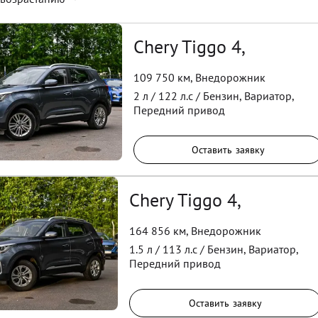
Chery Tiggo 4,
109 750 км
,
Внедорожник
2
л /
122
л.с /
Бензин
,
Вариатор
,
Передний
привод
Оставить заявку
Chery Tiggo 4,
164 856 км
,
Внедорожник
1.5
л /
113
л.с /
Бензин
,
Вариатор
,
Передний
привод
Оставить заявку