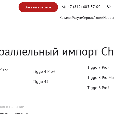
+7 (812) 603-57-00
Заказать звонок
Каталог
Услуги
Сервис
Акции
Новос
раллельный импорт Ch
Tiggo 7 Pro
2
 Max
7
Tiggo 4 Pro
4
Tiggo 8 Pro Ma
Tiggo 4
3
Tiggo 8 Pro
2
иля
в наличии
 возрастанию