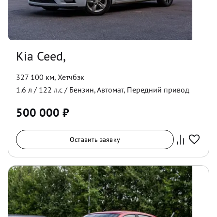
Kia Ceed,
327 100 км
,
Хетчбэк
1.6
л /
122
л.с /
Бензин
,
Автомат
,
Передний
привод
500 000
₽
Оставить заявку