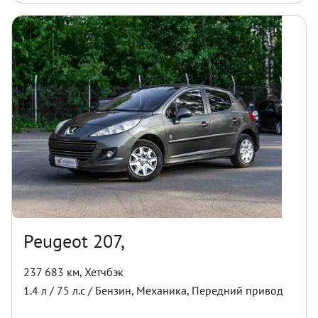
Peugeot 207,
237 683 км
,
Хетчбэк
1.4
л /
75
л.с /
Бензин
,
Механика
,
Передний
привод