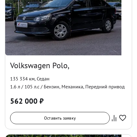
Volkswagen Polo,
135 334 км
,
Седан
1.6
л /
105
л.с /
Бензин
,
Механика
,
Передний
привод
562 000
₽
Оставить заявку