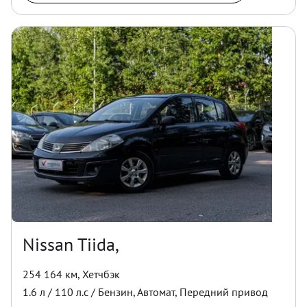
Nissan Tiida,
254 164 км
,
Хетчбэк
1.6
л /
110
л.с /
Бензин
,
Автомат
,
Передний
привод