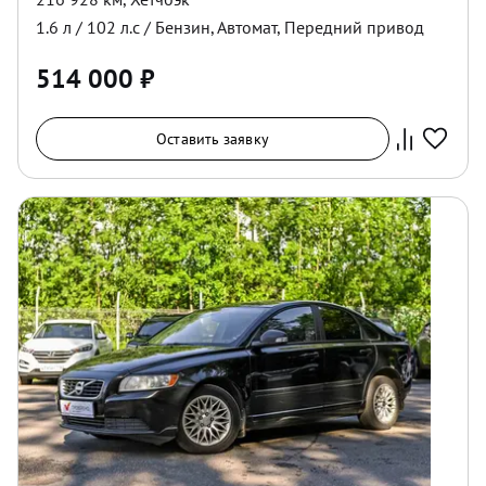
1.6
л /
102
л.с /
Бензин
,
Автомат
,
Передний
привод
514 000
₽
Оставить заявку