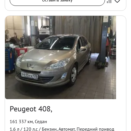
Оставить заявку
Peugeot 408,
161 337 км
,
Седан
1.6
л /
120
л.с /
Бензин
,
Автомат
,
Передний
привод