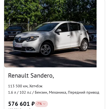
Renault Sandero,
113 500 км
,
Хетчбэк
1.6
л /
102
л.с /
Бензин
,
Механика
,
Передний
привод
576 601
₽
-
7
%