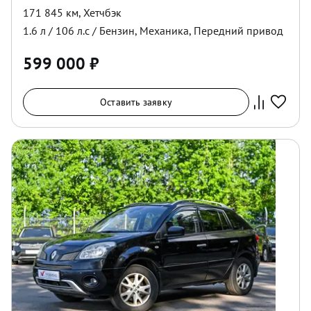
171 845 км
,
Хетчбэк
1.6
л /
106
л.с /
Бензин
,
Механика
,
Передний
привод
599 000
₽
Оставить заявку