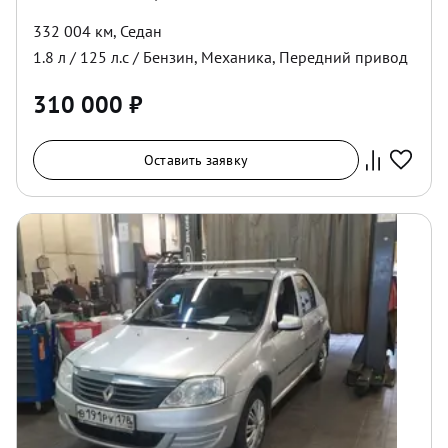
332 004 км
,
Седан
1.8
л /
125
л.с /
Бензин
,
Механика
,
Передний
привод
310 000
₽
Оставить заявку