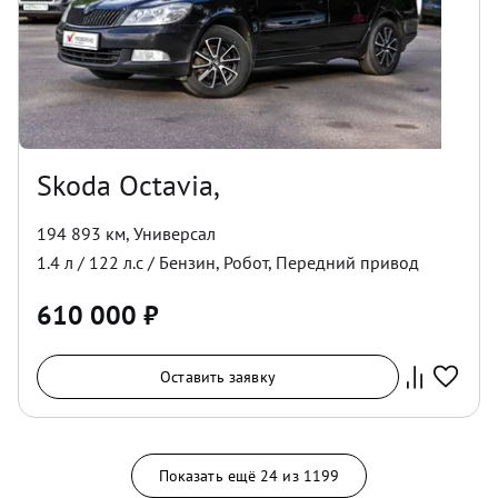
Skoda Octavia,
194 893 км
,
Универсал
1.4
л /
122
л.с /
Бензин
,
Робот
,
Передний
привод
610 000
₽
Оставить заявку
Показать ещё
24
из
1199