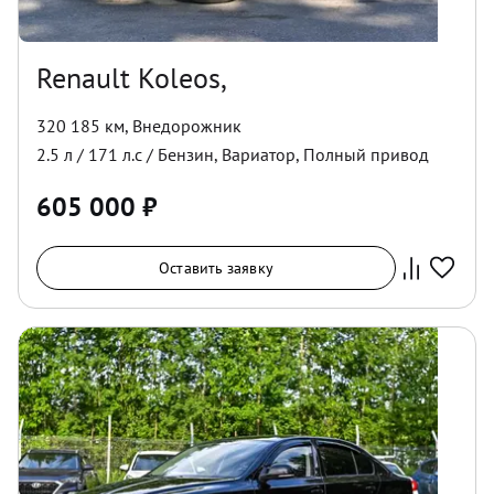
Renault Koleos,
320 185 км
,
Внедорожник
2.5
л /
171
л.с /
Бензин
,
Вариатор
,
Полный
привод
605 000
₽
Оставить заявку