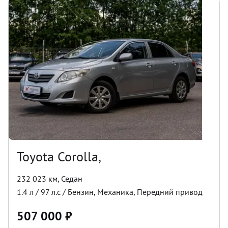
Toyota Corolla,
232 023 км
,
Седан
1.4
л /
97
л.с /
Бензин
,
Механика
,
Передний
привод
507 000
₽