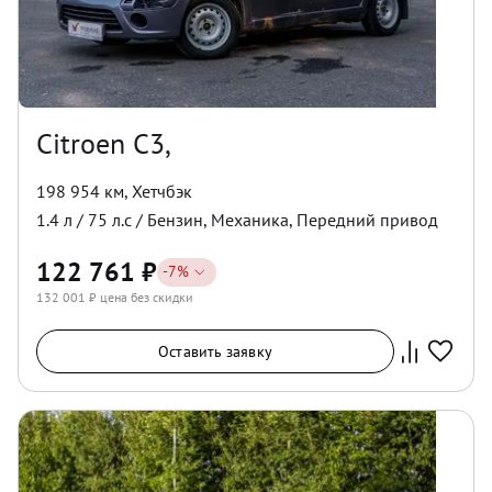
Citroen C3,
198 954 км
,
Хетчбэк
1.4
л /
75
л.с /
Бензин
,
Механика
,
Передний
привод
122 761
₽
-
7
%
132 001
₽ цена без скидки
Оставить заявку