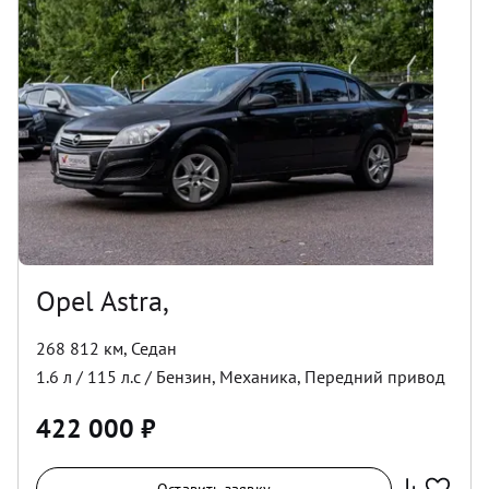
Opel Astra,
268 812 км
,
Седан
1.6
л /
115
л.с /
Бензин
,
Механика
,
Передний
привод
422 000
₽