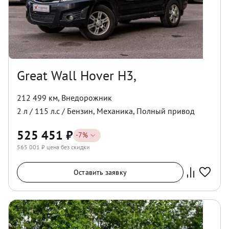
Great Wall Hover H3,
212 499 км
,
Внедорожник
2
л /
115
л.с /
Бензин
,
Механика
,
Полный
привод
525 451
₽
-
7
%
565 001
₽ цена без скидки
Оставить заявку