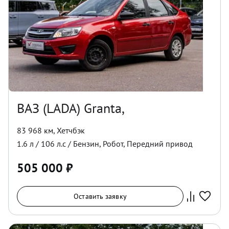
ВАЗ (LADA) Granta,
83 968 км
,
Хетчбэк
1.6
л /
106
л.с /
Бензин
,
Робот
,
Передний
привод
505 000
₽
Оставить заявку