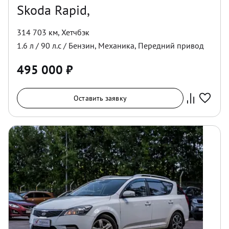
Skoda Rapid,
314 703 км
,
Хетчбэк
1.6
л /
90
л.с /
Бензин
,
Механика
,
Передний
привод
495 000
₽
Оставить заявку