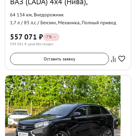
ВАЗ (LADA) 4x4 (Нива),
64 134 км
,
Внедорожник
1.7
л /
83
л.с /
Бензин
,
Механика
,
Полный
привод
557 071
₽
-
7
%
599 001
₽ цена без скидки
Оставить заявку