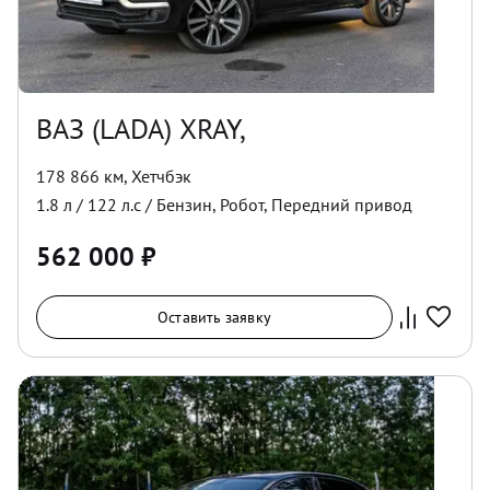
ВАЗ (LADA) XRAY,
178 866 км
,
Хетчбэк
1.8
л /
122
л.с /
Бензин
,
Робот
,
Передний
привод
562 000
₽
Оставить заявку