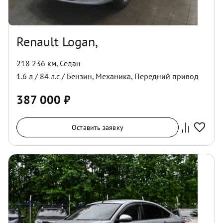
Renault Logan,
218 236 км
,
Седан
1.6
л /
84
л.с /
Бензин
,
Механика
,
Передний
привод
387 000
₽
Оставить заявку