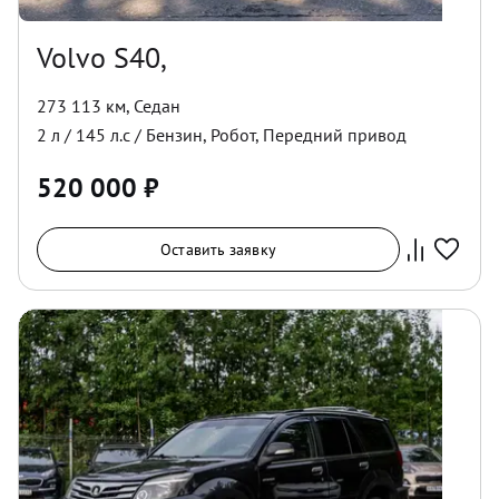
Volvo S40,
273 113 км
,
Седан
2
л /
145
л.с /
Бензин
,
Робот
,
Передний
привод
520 000
₽
Оставить заявку