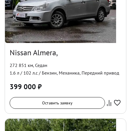
Nissan Almera,
272 851 км
,
Седан
1.6
л /
102
л.с /
Бензин
,
Механика
,
Передний
привод
399 000
₽
Оставить заявку