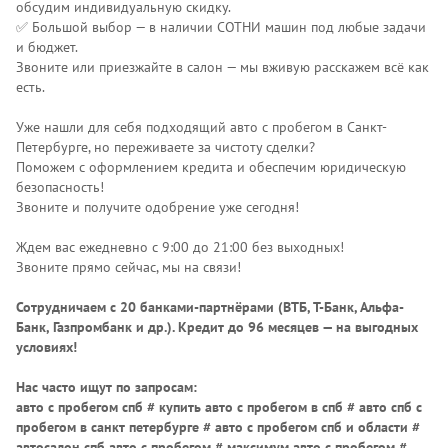
обсудим индивидуальную скидку.
✅ Большой выбор — в наличии СОТНИ машин под любые задачи
и бюджет.
Звоните или приезжайте в салон — мы вживую расскажем всё как
есть.
Уже нашли для себя подходящий авто с пробегом в Санкт-
Петербурге, но переживаете за чистоту сделки?
Поможем с оформлением кредита и обеспечим юридическую
безопасность!
Звоните и получите одобрение уже сегодня!
Ждем вас ежедневно с 9:00 до 21:00 без выходных!
Звоните прямо сейчас, мы на связи!
Сотрудничаем с 20 банками-партнёрами (ВТБ, Т-Банк, Альфа-
Банк, Газпромбанк и др.)
. Кредит до 96 месяцев — на выгодных
условиях!
Нас часто ищут по запросам:
авто с пробегом спб # купить авто с пробегом в спб # авто спб с
пробегом в санкт петербурге # авто с пробегом спб и области #
автосалон спб авто с пробегом # максимум авто с пробегом #