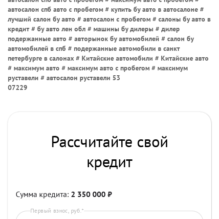
автосалон спб авто с пробегом # купить бу авто в автосалоне #
лучший салон бу авто # автосалон с пробегом # салоны бу авто в
кредит # бу авто лен обл # машины бу дилеры # дилер
подержанные авто # авторынок бу автомобилей # салон бу
автомобилей в спб # подержанные автомобили в санкт
петербурге в салонах # Китайские автомобили # Китайские авто
# максимум авто # максимум авто с пробегом # максимум
руставели # автосалон руставели 53
07229
Рассчитайте свой
кредит
Сумма кредита:
2 350 000
₽
Первый взнос, руб.*