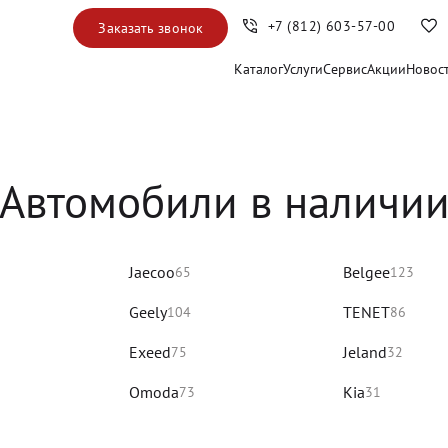
+7 (812) 603-57-00
Заказать звонок
Каталог
Услуги
Сервис
Акции
Новос
Автомобили в наличи
Jaecoo
Belgee
65
123
Geely
TENET
104
86
Exeed
Jeland
75
32
Omoda
Kia
73
31