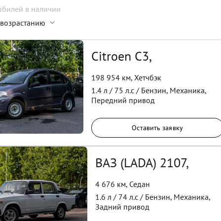
обилей
в наличии
 возрастанию
Citroen C3,
198 954 км
,
Хетчбэк
1.4
л /
75
л.с /
Бензин
,
Механика
,
Передний
привод
Оставить заявку
ВАЗ (LADA) 2107,
4 676 км
,
Седан
1.6
л /
74
л.с /
Бензин
,
Механика
,
Задний
привод