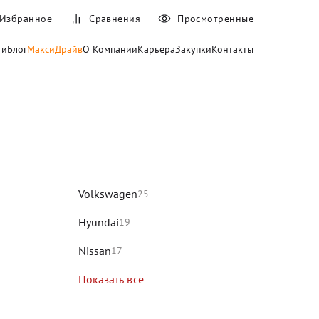
Избранное
Сравнения
Просмотренные
ти
Блог
МаксиДрайв
О Компании
Карьера
Закупки
Контакты
и
Volkswagen
25
Hyundai
19
Nissan
17
Показать все