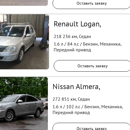
Оставить заявку
Renault Logan,
218 236 км
,
Седан
1.6
л /
84
л.с /
Бензин
,
Механика
,
Передний
привод
Оставить заявку
Nissan Almera,
272 851 км
,
Седан
1.6
л /
102
л.с /
Бензин
,
Механика
,
Передний
привод
Оставить заявку