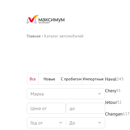
Главная
Каталог автомобилей
Haval
Все
Новые
С пробегом
Импортные
243
Chery
35
Jetour
32
Changan
117
Год от
До