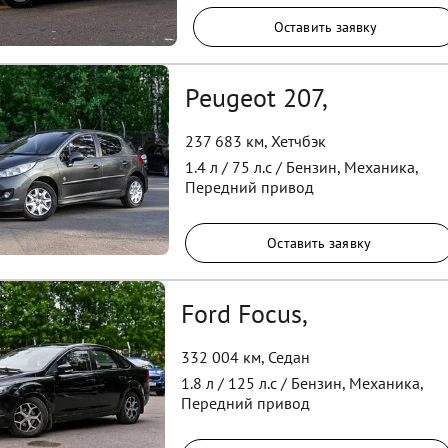
Оставить заявку
Peugeot 207,
237 683 км
,
Хетчбэк
1.4
л /
75
л.с /
Бензин
,
Механика
,
Передний
привод
Оставить заявку
Ford Focus,
332 004 км
,
Седан
1.8
л /
125
л.с /
Бензин
,
Механика
,
Передний
привод