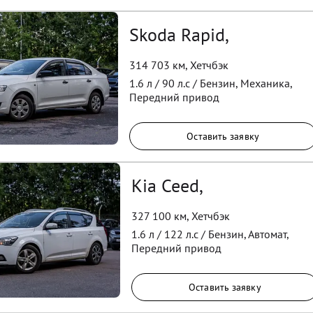
Skoda Rapid,
314 703 км
,
Хетчбэк
1.6
л /
90
л.с /
Бензин
,
Механика
,
Передний
привод
Оставить заявку
Kia Ceed,
327 100 км
,
Хетчбэк
1.6
л /
122
л.с /
Бензин
,
Автомат
,
Передний
привод
Оставить заявку