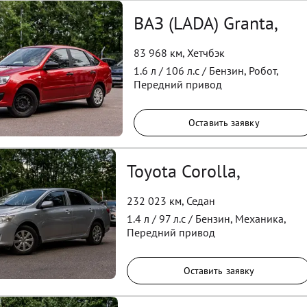
ВАЗ (LADA) Granta,
83 968 км
,
Хетчбэк
1.6
л /
106
л.с /
Бензин
,
Робот
,
Передний
привод
Оставить заявку
Toyota Corolla,
232 023 км
,
Седан
1.4
л /
97
л.с /
Бензин
,
Механика
,
Передний
привод
Оставить заявку