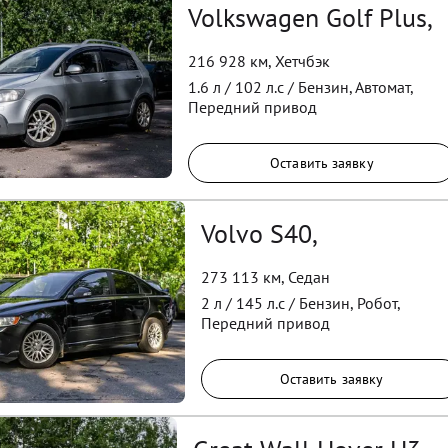
Volkswagen Golf Plus,
216 928 км
,
Хетчбэк
1.6
л /
102
л.с /
Бензин
,
Автомат
,
Передний
привод
Оставить заявку
Volvo S40,
273 113 км
,
Седан
2
л /
145
л.с /
Бензин
,
Робот
,
Передний
привод
Оставить заявку