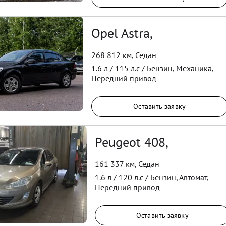
Opel Astra,
268 812 км
,
Седан
1.6
л /
115
л.с /
Бензин
,
Механика
,
Передний
привод
Оставить заявку
Peugeot 408,
161 337 км
,
Седан
1.6
л /
120
л.с /
Бензин
,
Автомат
,
Передний
привод
Оставить заявку