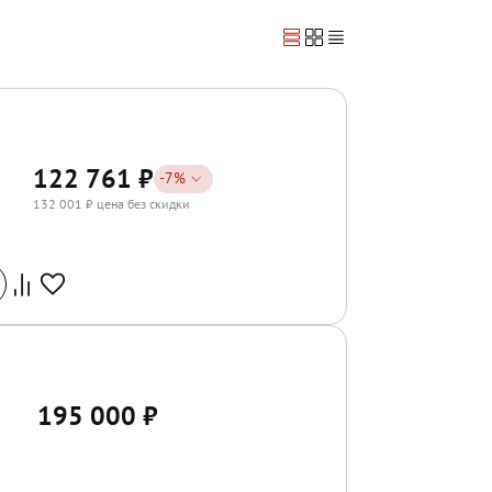
122 761
₽
-
7
%
132 001
₽ цена без скидки
195 000
₽