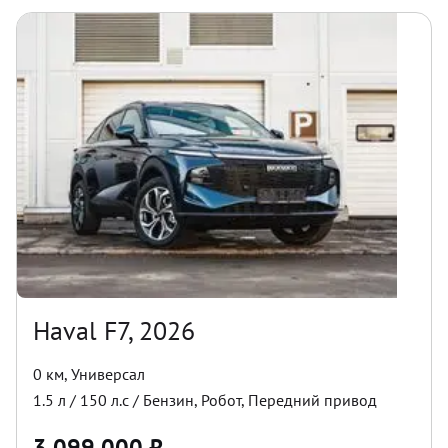
Haval F7, 2026
0 км
,
Универсал
1.5
л /
150
л.с /
Бензин
,
Робот
,
Передний
привод
3 099 000
₽