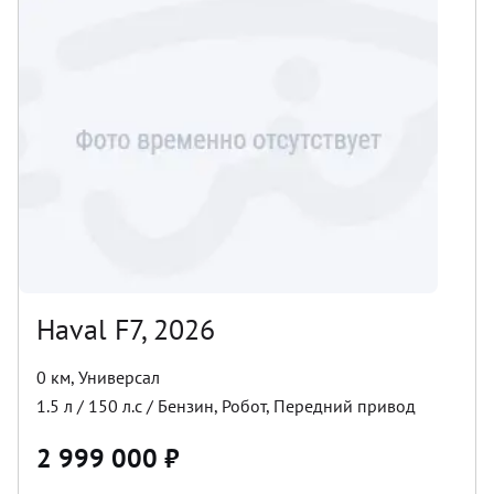
Haval F7, 2026
0 км
,
Универсал
1.5
л /
150
л.с /
Бензин
,
Робот
,
Передний
привод
2 999 000
₽