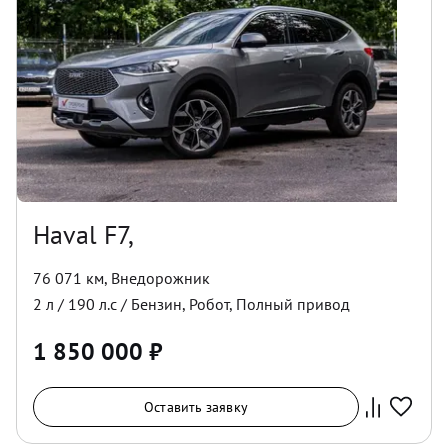
Haval F7,
76 071 км
,
Внедорожник
2
л /
190
л.с /
Бензин
,
Робот
,
Полный
привод
1 850 000
₽
Оставить заявку