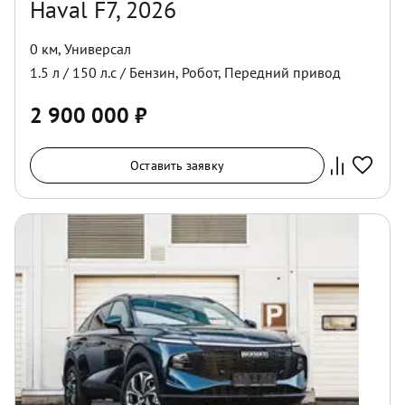
Haval F7, 2026
0 км
,
Универсал
1.5
л /
150
л.с /
Бензин
,
Робот
,
Передний
привод
2 900 000
₽
Оставить заявку