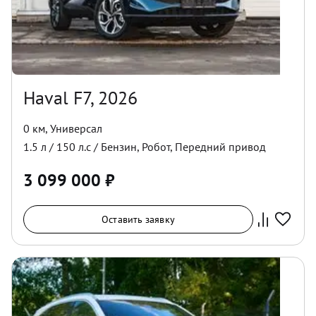
Haval F7, 2026
0 км
,
Универсал
1.5
л /
150
л.с /
Бензин
,
Робот
,
Передний
привод
3 099 000
₽
Оставить заявку