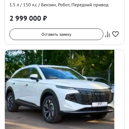
1.5
л /
150
л.с /
Бензин
,
Робот
,
Передний
привод
2 999 000
₽
Оставить заявку