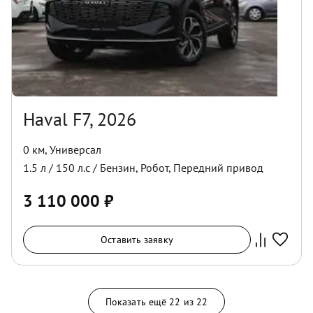
Haval F7, 2026
0 км
,
Универсал
1.5
л /
150
л.с /
Бензин
,
Робот
,
Передний
привод
3 110 000
₽
Оставить заявку
Показать ещё
22
из
22