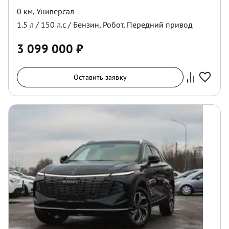
0 км
,
Универсал
1.5
л /
150
л.с /
Бензин
,
Робот
,
Передний
привод
3 099 000
₽
Оставить заявку