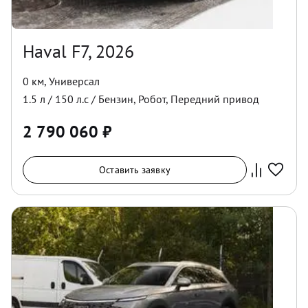
Haval F7, 2026
0 км
,
Универсал
1.5
л /
150
л.с /
Бензин
,
Робот
,
Передний
привод
2 790 060
₽
Оставить заявку