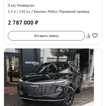
0 км
,
Универсал
1.5
л /
150
л.с /
Бензин
,
Робот
,
Передний
привод
2 787 000
₽
Оставить заявку