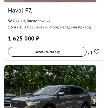
Haval F7,
58 042 км
,
Внедорожник
1.5
л /
150
л.с /
Бензин
,
Робот
,
Передний
привод
1 625 000
₽
Оставить заявку