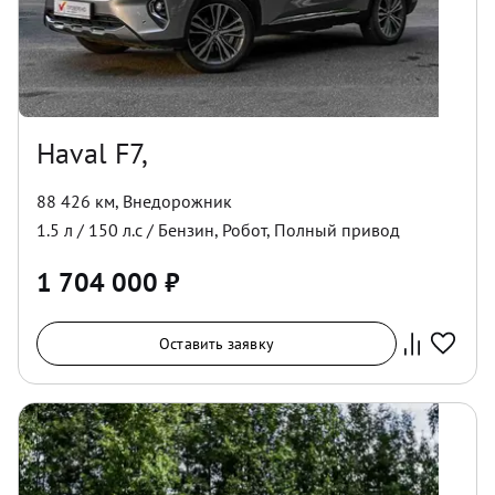
Haval F7,
88 426 км
,
Внедорожник
1.5
л /
150
л.с /
Бензин
,
Робот
,
Полный
привод
1 704 000
₽
Оставить заявку