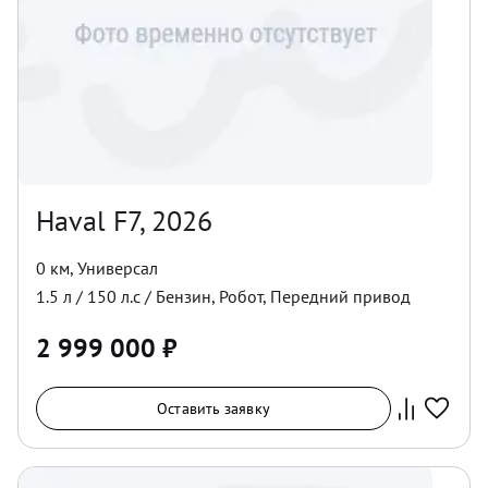
Haval F7, 2026
0 км
,
Универсал
1.5
л /
150
л.с /
Бензин
,
Робот
,
Передний
привод
2 999 000
₽
Оставить заявку