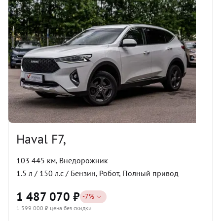
Haval F7,
103 445 км
,
Внедорожник
1.5
л /
150
л.с /
Бензин
,
Робот
,
Полный
привод
1 487 070
₽
-
7
%
1 599 000
₽ цена без скидки