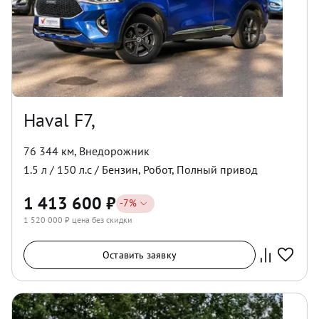
Haval F7,
76 344 км
,
Внедорожник
1.5
л /
150
л.с /
Бензин
,
Робот
,
Полный
привод
1 413 600
₽
-
7
%
1 520 000
₽ цена без скидки
Оставить заявку