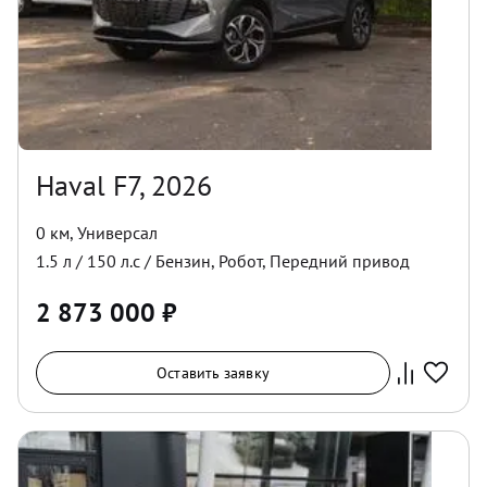
Haval F7, 2026
0 км
,
Универсал
1.5
л /
150
л.с /
Бензин
,
Робот
,
Передний
привод
2 873 000
₽
Оставить заявку