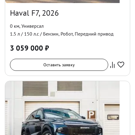
Haval F7, 2026
0 км
,
Универсал
1.5
л /
150
л.с /
Бензин
,
Робот
,
Передний
привод
3 059 000
₽
Оставить заявку