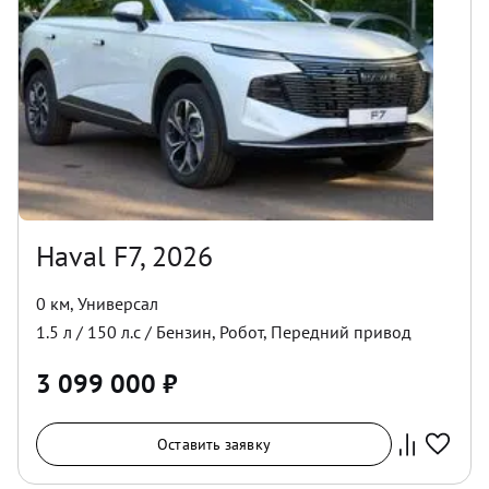
Haval F7, 2026
0 км
,
Универсал
1.5
л /
150
л.с /
Бензин
,
Робот
,
Передний
привод
3 099 000
₽
Оставить заявку