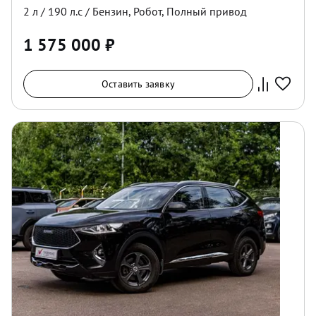
2
л /
190
л.с /
Бензин
,
Робот
,
Полный
привод
1 575 000
₽
Оставить заявку