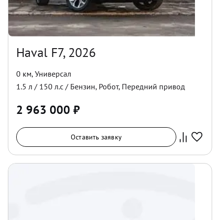
Haval F7, 2026
0 км
,
Универсал
1.5
л /
150
л.с /
Бензин
,
Робот
,
Передний
привод
2 963 000
₽
Оставить заявку