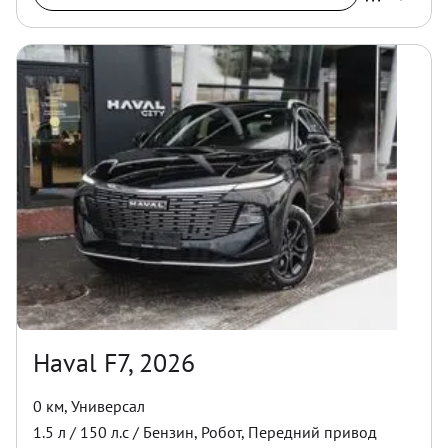
Haval F7, 2026
0 км
,
Универсал
1.5
л /
150
л.с /
Бензин
,
Робот
,
Передний
привод