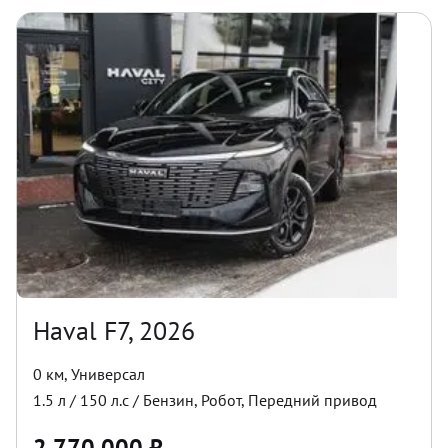
Haval F7, 2026
0 км
,
Универсал
1.5
л /
150
л.с /
Бензин
,
Робот
,
Передний
привод
2 770 000
₽