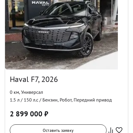
Haval F7, 2026
0 км
,
Универсал
1.5
л /
150
л.с /
Бензин
,
Робот
,
Передний
привод
2 899 000
₽
Оставить заявку