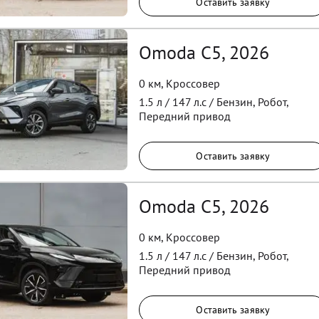
Оставить заявку
Omoda C5, 2026
0 км
,
Кроссовер
1.5
л /
147
л.с /
Бензин
,
Робот
,
Передний
привод
Оставить заявку
Omoda C5, 2026
0 км
,
Кроссовер
1.5
л /
147
л.с /
Бензин
,
Робот
,
Передний
привод
Оставить заявку