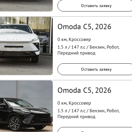
Оставить заявку
Omoda C5, 2026
0 км
,
Кроссовер
1.5
л /
147
л.с /
Бензин
,
Робот
,
Передний
привод
Оставить заявку
Omoda C5, 2026
0 км
,
Кроссовер
1.5
л /
147
л.с /
Бензин
,
Робот
,
Передний
привод