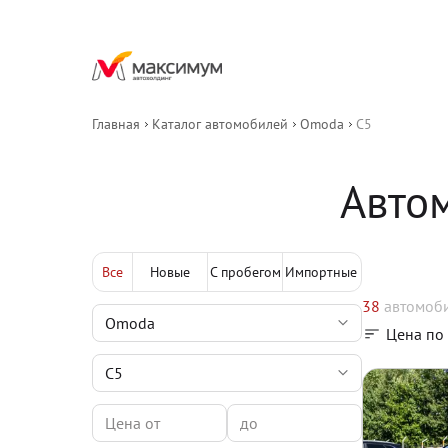
Главная
Каталог автомобилей
Omoda
C5
Авто
Все
Новые
С пробегом
Импортные
38
автомоб
Цена по