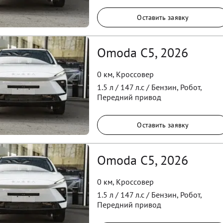
Оставить заявку
Omoda C5, 2026
0 км
,
Кроссовер
1.5
л /
147
л.с /
Бензин
,
Робот
,
Передний
привод
Оставить заявку
Omoda C5, 2026
0 км
,
Кроссовер
1.5
л /
147
л.с /
Бензин
,
Робот
,
Передний
привод