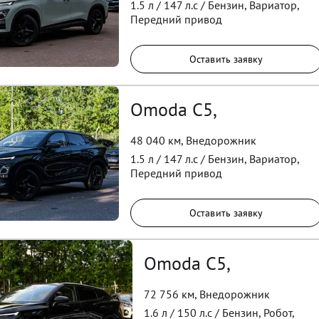
1.5
л /
147
л.с /
Бензин
,
Вариатор
,
Передний
привод
Оставить заявку
Omoda C5,
48 040 км
,
Внедорожник
1.5
л /
147
л.с /
Бензин
,
Вариатор
,
Передний
привод
Оставить заявку
Omoda C5,
72 756 км
,
Внедорожник
1.6
л /
150
л.с /
Бензин
,
Робот
,