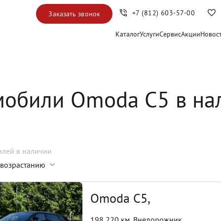
+7 (812) 603-57-00
Заказать звонок
Каталог
Услуги
Сервис
Акции
Новос
мобили Omoda C5 в на
илей
в наличии
 возрастанию
Omoda C5,
198 220 км
,
Внедорожник