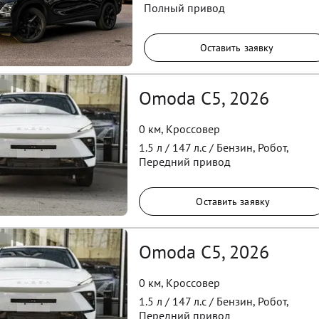
Полный
привод
Оставить заявку
Omoda C5, 2026
0 км
,
Кроссовер
1.5
л /
147
л.с /
Бензин
,
Робот
,
Передний
привод
Оставить заявку
Omoda C5, 2026
0 км
,
Кроссовер
1.5
л /
147
л.с /
Бензин
,
Робот
,
Передний
привод