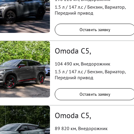
1.5
л /
147
л.с /
Бензин
,
Вариатор
,
Передний
привод
Оставить заявку
Omoda C5,
104 490 км
,
Внедорожник
1.5
л /
147
л.с /
Бензин
,
Вариатор
,
Передний
привод
Оставить заявку
Omoda C5,
89 820 км
,
Внедорожник