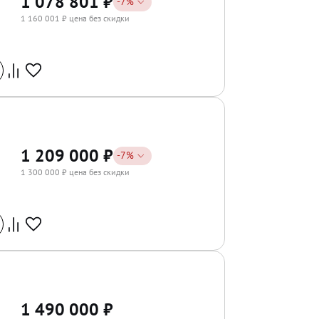
1 078 801
₽
-
7
%
1 160 001
₽ цена без скидки
1 209 000
₽
-
7
%
1 300 000
₽ цена без скидки
1 490 000
₽