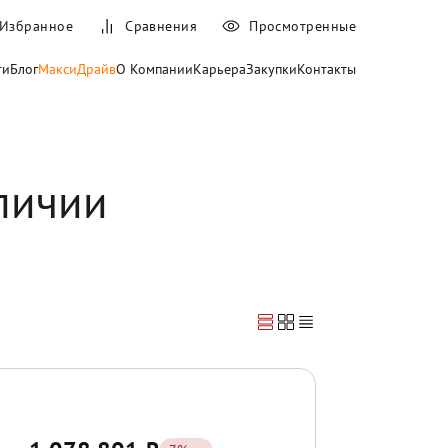
Избранное
Сравнения
Просмотренные
ти
Блог
МаксиДрайв
О Компании
Карьера
Закупки
Контакты
личии