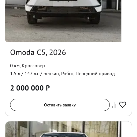
Omoda C5, 2026
0 км
,
Кроссовер
1.5
л /
147
л.с /
Бензин
,
Робот
,
Передний
привод
2 000 000
₽
Оставить заявку