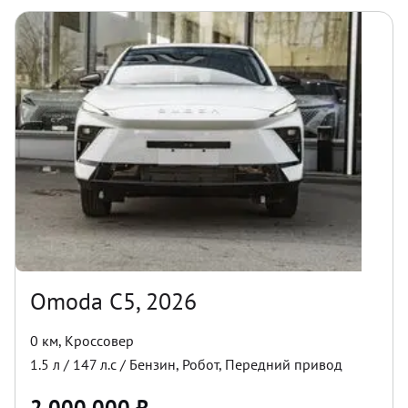
Omoda C5, 2026
0 км
,
Кроссовер
1.5
л /
147
л.с /
Бензин
,
Робот
,
Передний
привод
2 000 000
₽