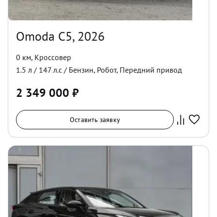
Omoda C5, 2026
0 км
,
Кроссовер
1.5
л /
147
л.с /
Бензин
,
Робот
,
Передний
привод
2 349 000
₽
Оставить заявку