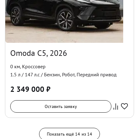
Omoda C5, 2026
0 км
,
Кроссовер
1.5
л /
147
л.с /
Бензин
,
Робот
,
Передний
привод
2 349 000
₽
Оставить заявку
Показать ещё
14
из
14