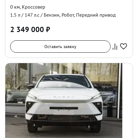
0 км
,
Кроссовер
1.5
л /
147
л.с /
Бензин
,
Робот
,
Передний
привод
2 349 000
₽
Оставить заявку