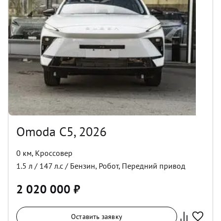
Omoda C5, 2026
0 км
,
Кроссовер
1.5
л /
147
л.с /
Бензин
,
Робот
,
Передний
привод
2 020 000
₽
Оставить заявку