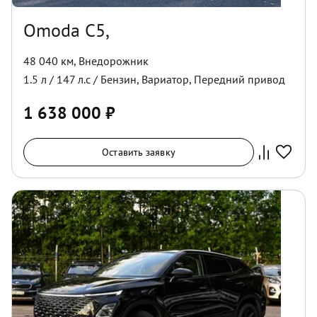
Omoda C5,
48 040 км
,
Внедорожник
1.5
л /
147
л.с /
Бензин
,
Вариатор
,
Передний
привод
1 638 000
₽
Оставить заявку