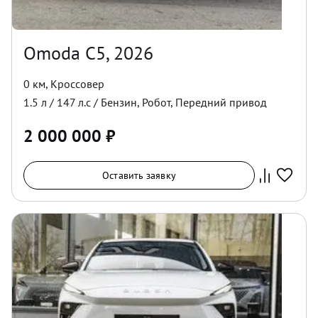
Omoda C5, 2026
0 км
,
Кроссовер
1.5
л /
147
л.с /
Бензин
,
Робот
,
Передний
привод
2 000 000
₽
Оставить заявку