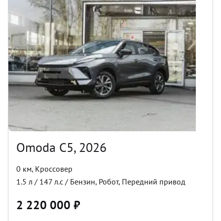
Omoda C5, 2026
0 км
,
Кроссовер
1.5
л /
147
л.с /
Бензин
,
Робот
,
Передний
привод
2 220 000
₽