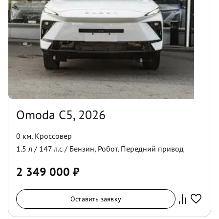
Omoda C5, 2026
0 км
,
Кроссовер
1.5
л /
147
л.с /
Бензин
,
Робот
,
Передний
привод
2 349 000
₽
Оставить заявку