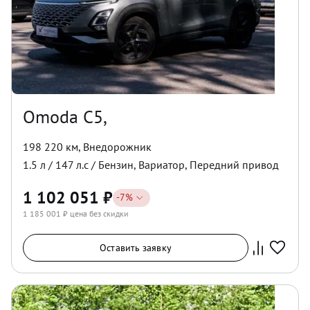
Omoda C5,
198 220 км
,
Внедорожник
1.5
л /
147
л.с /
Бензин
,
Вариатор
,
Передний
привод
1 102 051
₽
-
7
%
1 185 001
₽ цена без скидки
Оставить заявку