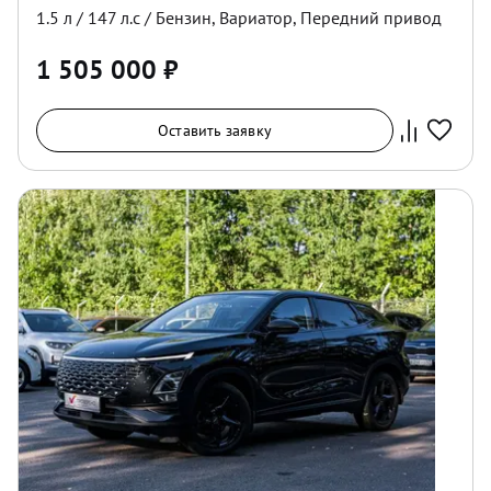
1.5
л /
147
л.с /
Бензин
,
Вариатор
,
Передний
привод
1 505 000
₽
Оставить заявку