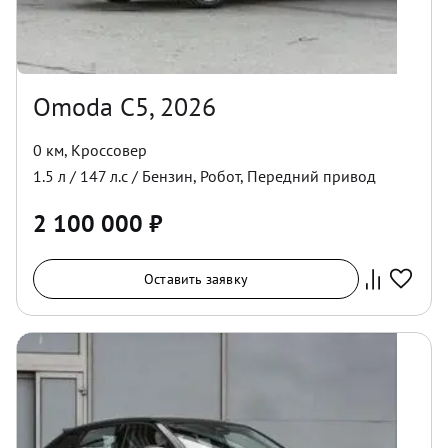
Omoda C5, 2026
0 км
,
Кроссовер
1.5
л /
147
л.с /
Бензин
,
Робот
,
Передний
привод
2 100 000
₽
Оставить заявку