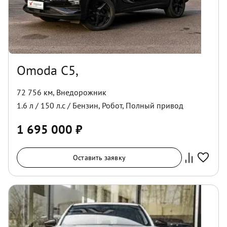
Omoda C5,
72 756 км
,
Внедорожник
1.6
л /
150
л.с /
Бензин
,
Робот
,
Полный
привод
1 695 000
₽
Оставить заявку