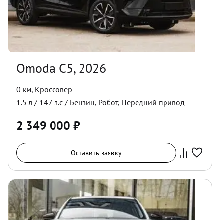
Omoda C5, 2026
0 км
,
Кроссовер
1.5
л /
147
л.с /
Бензин
,
Робот
,
Передний
привод
2 349 000
₽
Оставить заявку