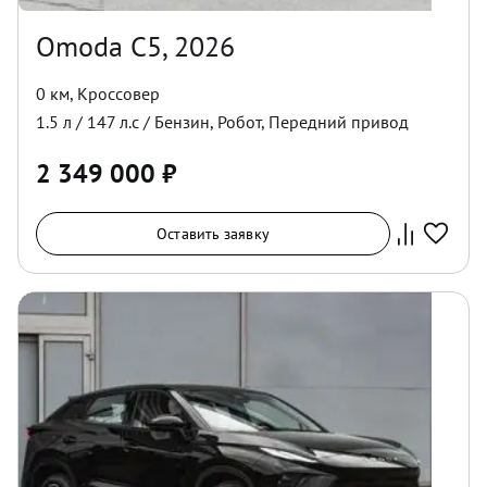
Omoda C5, 2026
0 км
,
Кроссовер
1.5
л /
147
л.с /
Бензин
,
Робот
,
Передний
привод
2 349 000
₽
Оставить заявку