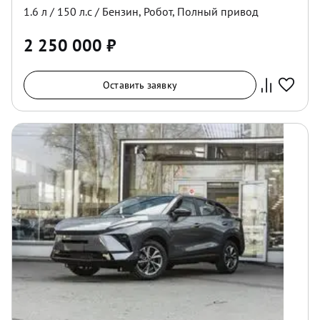
1.6
л /
150
л.с /
Бензин
,
Робот
,
Полный
привод
2 250 000
₽
Оставить заявку