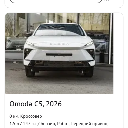
Omoda C5, 2026
0 км
,
Кроссовер
1.5
л /
147
л.с /
Бензин
,
Робот
,
Передний
привод