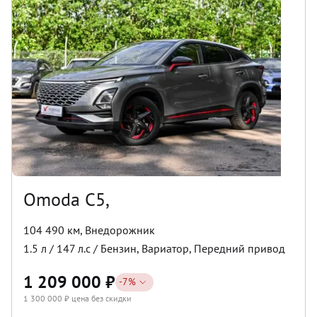
Omoda C5,
104 490 км
,
Внедорожник
1.5
л /
147
л.с /
Бензин
,
Вариатор
,
Передний
привод
1 209 000
₽
-
7
%
1 300 000
₽ цена без скидки