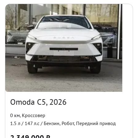
Omoda C5, 2026
0 км
,
Кроссовер
1.5
л /
147
л.с /
Бензин
,
Робот
,
Передний
привод
2 349 000
₽