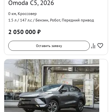
Omoda C5, 2026
0 км
,
Кроссовер
1.5
л /
147
л.с /
Бензин
,
Робот
,
Передний
привод
2 050 000
₽
Оставить заявку