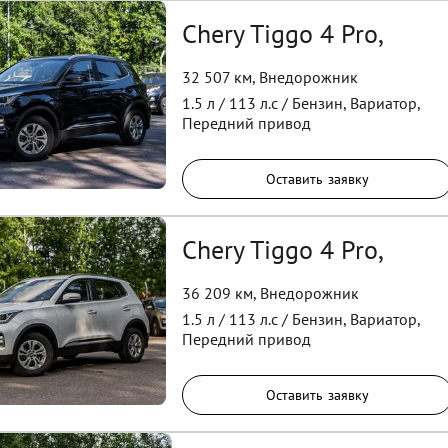
Chery Tiggo 4 Pro,
32 507 км
,
Внедорожник
1.5
л /
113
л.с /
Бензин
,
Вариатор
,
Передний
привод
Оставить заявку
Chery Tiggo 4 Pro,
36 209 км
,
Внедорожник
1.5
л /
113
л.с /
Бензин
,
Вариатор
,
Передний
привод
Оставить заявку