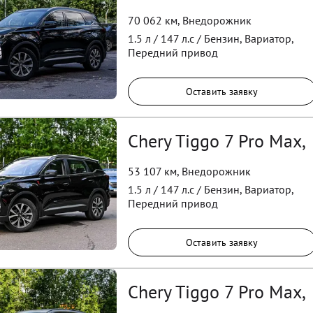
70 062 км
,
Внедорожник
1.5
л /
147
л.с /
Бензин
,
Вариатор
,
Передний
привод
Оставить заявку
Chery Tiggo 7 Pro Max,
53 107 км
,
Внедорожник
1.5
л /
147
л.с /
Бензин
,
Вариатор
,
Передний
привод
Оставить заявку
Chery Tiggo 7 Pro Max,