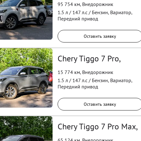
95 754 км
,
Внедорожник
1.5
л /
147
л.с /
Бензин
,
Вариатор
,
Передний
привод
Оставить заявку
Chery Tiggo 7 Pro,
15 774 км
,
Внедорожник
1.5
л /
147
л.с /
Бензин
,
Вариатор
,
Передний
привод
Оставить заявку
Chery Tiggo 7 Pro Max,
65 124 км
,
Внедорожник