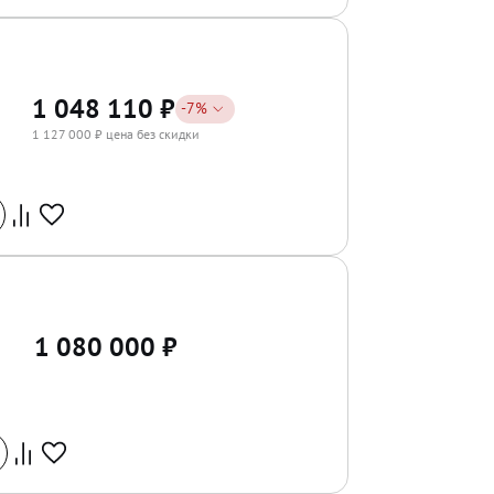
1 048 110
₽
-
7
%
1 127 000
₽ цена без скидки
1 080 000
₽