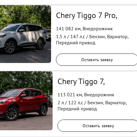
Chery Tiggo 7 Pro,
141 082 км
,
Внедорожник
1.5
л /
147
л.с /
Бензин
,
Вариатор
,
Передний
привод
Оставить заявку
Chery Tiggo 7,
113 021 км
,
Внедорожник
2
л /
122
л.с /
Бензин
,
Вариатор
,
Передний
привод
Оставить заявку