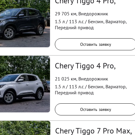
Chery Tiggo 4 Pro,
29 705 км
,
Внедорожник
1.5
л /
113
л.с /
Бензин
,
Вариатор
,
Передний
привод
Оставить заявку
Chery Tiggo 4 Pro,
21 025 км
,
Внедорожник
1.5
л /
113
л.с /
Бензин
,
Вариатор
,
Передний
привод
Оставить заявку
Chery Tiggo 7 Pro Max,