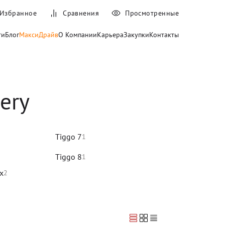
Избранное
Сравнения
Просмотренные
ти
Блог
МаксиДрайв
О Компании
Карьера
Закупки
Контакты
ery
Tiggo 7
1
Tiggo 8
1
x
2