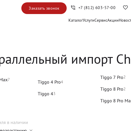
+7 (812) 603-57-00
Заказать звонок
Каталог
Услуги
Сервис
Акции
Новос
раллельный импорт Ch
Tiggo 7 Pro
2
 Max
7
Tiggo 4 Pro
4
Tiggo 8 Pro
2
Tiggo 4
3
Tiggo 8 Pro Ma
иля
в наличии
 возрастанию