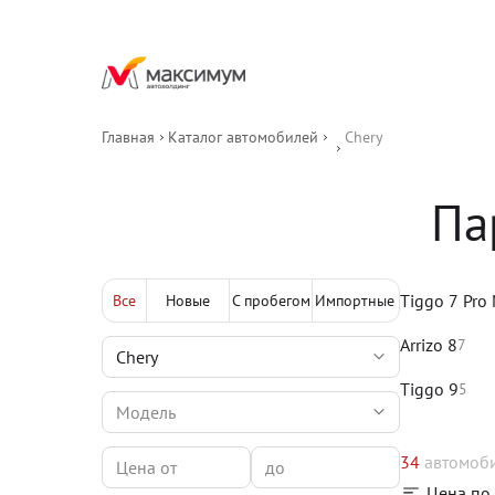
Главная
Каталог автомобилей
Chery
Па
Tiggo 7 Pro
Все
Новые
С пробегом
Импортные
Arrizo 8
7
Tiggo 9
5
34
автомоб
Цена по