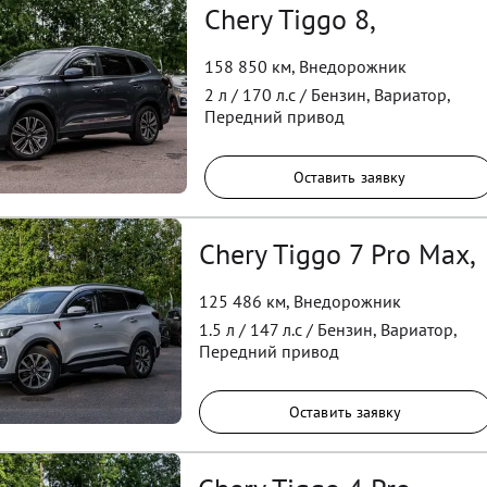
Chery Tiggo 8,
158 850 км
,
Внедорожник
2
л /
170
л.с /
Бензин
,
Вариатор
,
Передний
привод
Оставить заявку
Chery Tiggo 7 Pro Max,
125 486 км
,
Внедорожник
1.5
л /
147
л.с /
Бензин
,
Вариатор
,
Передний
привод
Оставить заявку